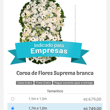
Coroa de Flores Suprema branca
Faixa Grátis
Frete Grátis
Pague somente após a entrega
Tamanhos
1,5m x 1,0m
679,00
R$
1,7m x 1,0m
749,00
R$