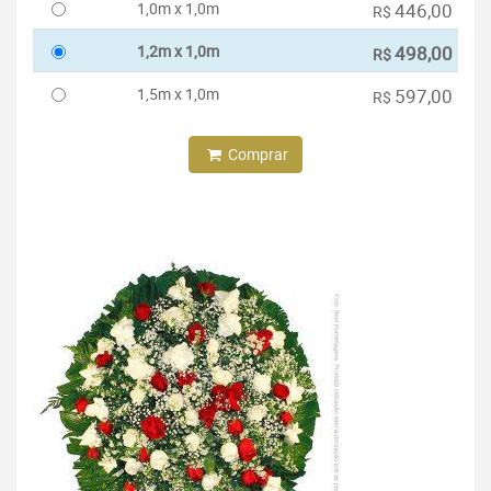
1,0m x 1,0m
446,00
R$
1,2m x 1,0m
498,00
R$
1,5m x 1,0m
597,00
R$
Comprar