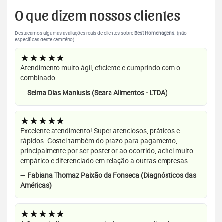
O que dizem nossos clientes
Destacamos algumas avaliações reais de clientes sobre
Best Homenagens
. (não
específicas deste cemitério).
★★★★★
Atendimento muito ágil, eficiente e cumprindo com o
combinado.
—
Selma Dias Maniusis (Seara Alimentos - LTDA)
★★★★★
Excelente atendimento! Super atenciosos, práticos e
rápidos. Gostei também do prazo para pagamento,
principalmente por ser posterior ao ocorrido, achei muito
empático e diferenciado em relação a outras empresas.
—
Fabiana Thomaz Paixão da Fonseca (Diagnósticos das
Américas)
★★★★★