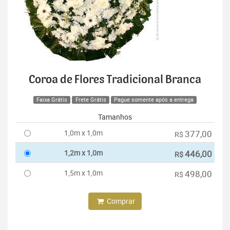
Coroa de Flores Tradicional Branca
Faixa Grátis
Frete Grátis
Pague somente após a entrega
Tamanhos
1,0m x 1,0m
377,00
R$
1,2m x 1,0m
446,00
R$
1,5m x 1,0m
498,00
R$
Comprar