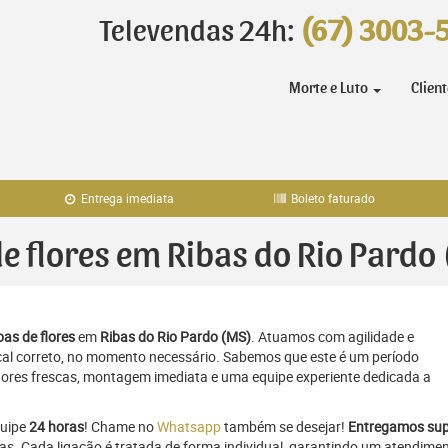
Televendas 24h:
(67) 3003-
Morte e Luto
Clien
Entrega imediata
Boleto faturado
de flores em Ribas do Rio Pardo
as de flores
em
Ribas do Rio Pardo (MS)
. Atuamos com agilidade e
al correto, no momento necessário. Sabemos que este é um período
flores frescas, montagem imediata e uma equipe experiente dedicada a
quipe
24 horas
! Chame no
Whatsapp
também se desejar!
Entregamos sup
ras. Cada ligação é tratada de forma individual, garantindo um atendime