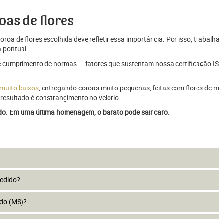
oas de flores
oroa de flores escolhida deve refletir essa importância. Por isso, trabal
 pontual.
e cumprimento de normas — fatores que sustentam nossa certificação ISO
 muito baixos
, entregando coroas muito pequenas, feitas com flores de má
resultado é constrangimento no velório.
ado. Em uma última homenagem, o barato pode sair caro.
pedido?
rdo (MS)?