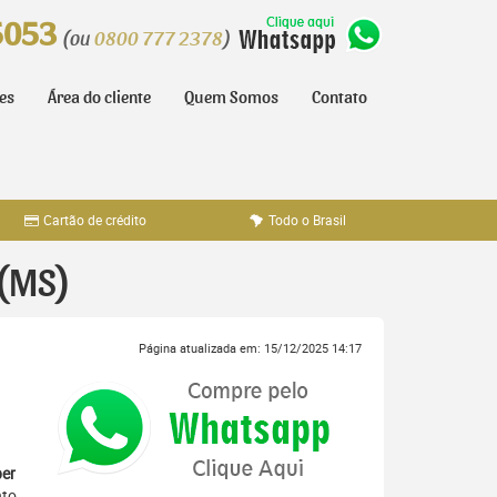
5053
(ou
0800 777 2378
)
tes
Área do cliente
Quem Somos
Contato
Cartão de crédito
Todo o Brasil
 (MS)
Página atualizada em: 15/12/2025 14:17
er
nto