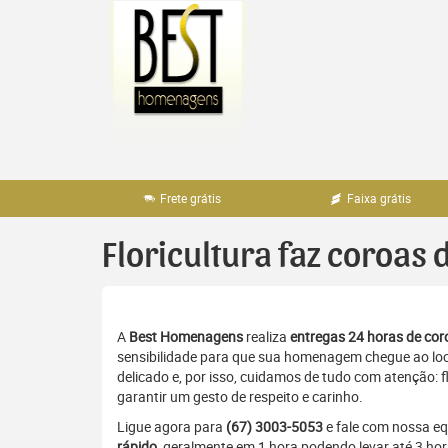
Pular
para
o
conteúdo
Frete grátis
Faixa grátis
Floricultura faz coroas 
A
Best Homenagens
realiza
entregas 24 horas de coro
sensibilidade para que sua homenagem chegue ao loc
delicado e, por isso, cuidamos de tudo com atenção: 
garantir um gesto de respeito e carinho.
Ligue agora para
(67) 3003-5053
e fale com nossa e
rápido
, geralmente em 1 hora podendo levar até 3 ho