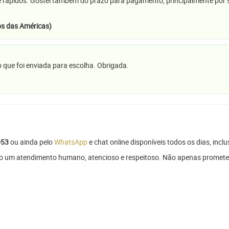
e rápidos. Gostei também do prazo para pagamento, principalmente por se
s das Américas)
 que foi enviada para escolha. Obrigada.
053
ou ainda pelo
WhatsApp
e chat online disponíveis todos os dias, inclu
ndo um atendimento humano, atencioso e respeitoso. Não apenas promete