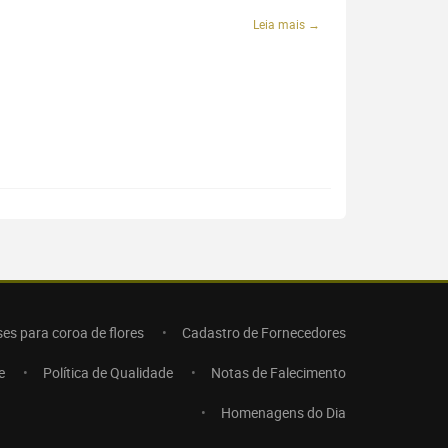
Leia mais →
ses para coroa de flores
Cadastro de Fornecedores
e
Política de Qualidade
Notas de Falecimento
Homenagens do Dia