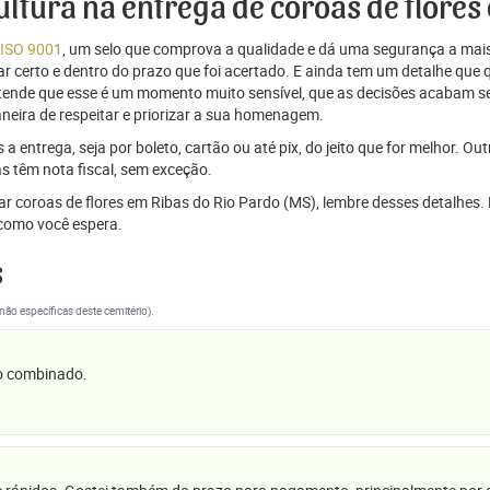
cultura na entrega de coroas de flore
 ISO 9001
, um selo que comprova a qualidade e dá uma segurança a mais
r certo e dentro do prazo que foi acertado. E ainda tem um detalhe que
ntende que esse é um momento muito sensível, que as decisões acabam
aneira de respeitar e priorizar a sua homenagem.
 entrega, seja por boleto, cartão ou até pix, do jeito que for melhor. Ou
s têm nota fiscal, sem exceção.
iar coroas de flores em Ribas do Rio Pardo (MS), lembre desses detalhes
omo você espera.
s
(não específicas deste cemitério).
 o combinado.