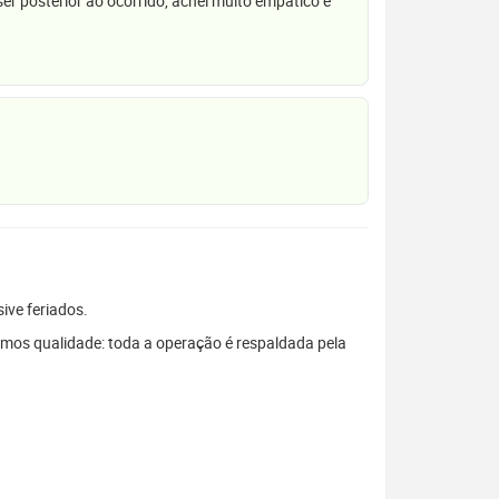
r posterior ao ocorrido, achei muito empático e
sive feriados.
mos qualidade: toda a operação é respaldada pela