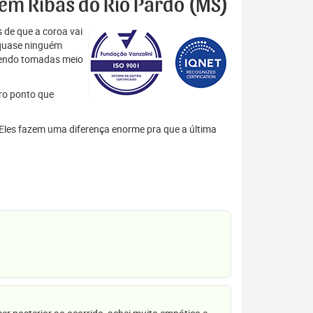
s em Ribas do Rio Pardo (MS)
 de que a coroa vai
 quase ninguém
 sendo tomadas meio
tro ponto que
. Eles fazem uma diferença enorme pra que a última