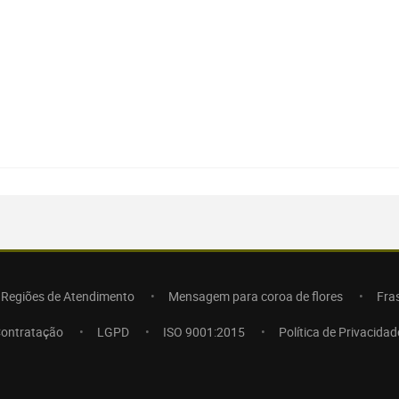
Regiões de Atendimento
Mensagem para coroa de flores
Fra
Contratação
LGPD
ISO 9001:2015
Política de Privacidad