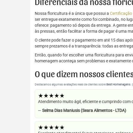
Diferenciais da nossa flori
Nossa floricultura é a única que possui a
Certificação
ser entregue exatamente como foi combinado, no luga
oferece: pagamento só depois da entrega. A gente e
às pressas, então facilitar a forma de pagar é uma m
O cliente pode fazer o pagamento em até 15 dias após a
sempre prezamos é a transparência: todas as entrega
Então, quando for escolher uma floricultura para env
homenagem aconteça sem problemas e exatamente c
O que dizem nossos cliente
Destacamos algumas avaliações reais de clientes sobre
Best Homenagens
. 
★★★★★
Atendimento muito ágil, eficiente e cumprindo com
—
Selma Dias Maniusis (Seara Alimentos - LTDA)
★★★★★