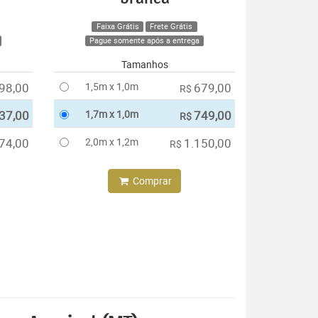
Faixa Grátis
Frete Grátis
Pague somente após a entrega
Tamanhos
98,00
1,5m x 1,0m
679,00
R$
37,00
1,7m x 1,0m
749,00
R$
74,00
2,0m x 1,2m
1.150,00
R$
Comprar