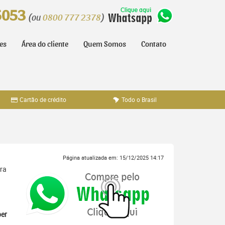
5053
(ou
0800 777 2378
)
tes
Área do cliente
Quem Somos
Contato
Cartão de crédito
Todo o Brasil
Página atualizada em: 15/12/2025 14:17
ara
er