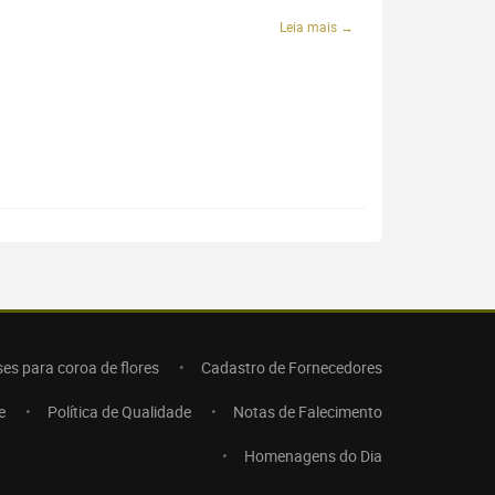
Leia mais →
ses para coroa de flores
Cadastro de Fornecedores
e
Política de Qualidade
Notas de Falecimento
Homenagens do Dia