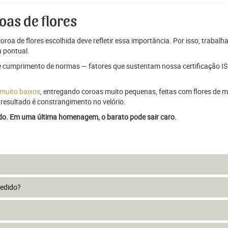
oas de flores
oroa de flores escolhida deve refletir essa importância. Por isso, trabal
 pontual.
e cumprimento de normas — fatores que sustentam nossa certificação ISO
 muito baixos
, entregando coroas muito pequenas, feitas com flores de má
resultado é constrangimento no velório.
ado. Em uma última homenagem, o barato pode sair caro.
pedido?