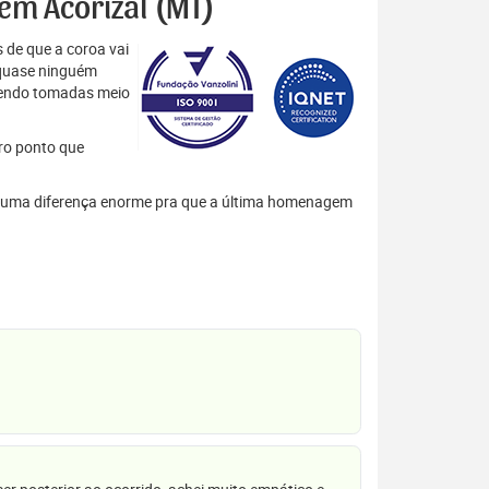
 em Acorizal (MT)
 de que a coroa vai
 quase ninguém
 sendo tomadas meio
tro ponto que
zem uma diferença enorme pra que a última homenagem