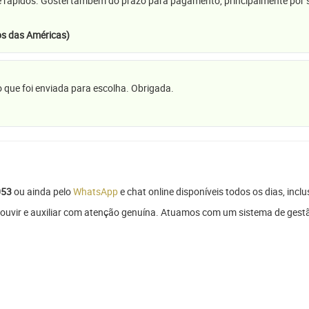
e rápidos. Gostei também do prazo para pagamento, principalmente por se
s das Américas)
 que foi enviada para escolha. Obrigada.
053
ou ainda pelo
WhatsApp
e chat online disponíveis todos os dias, inclu
ouvir e auxiliar com atenção genuína. Atuamos com um sistema de gestão