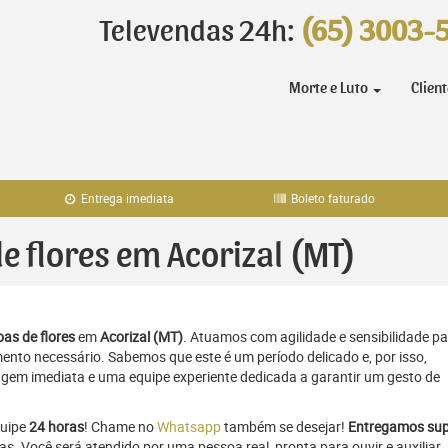
Televendas 24h:
(65) 3003-
Morte e Luto
Clien
Entrega imediata
Boleto faturado
de flores em Acorizal (MT)
as de flores
em
Acorizal (MT)
. Atuamos com agilidade e sensibilidade p
to necessário. Sabemos que este é um período delicado e, por isso,
gem imediata e uma equipe experiente dedicada a garantir um gesto de
quipe
24 horas
! Chame no
Whatsapp
também se desejar!
Entregamos sup
as. Você será atendido por uma pessoa real, pronta para ouvir e auxiliar