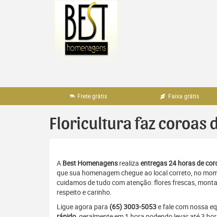
Pular
para
o
conteúdo
Frete grátis
Faixa grátis
Floricultura faz coroas 
A
Best Homenagens
realiza
entregas 24 horas de coro
que sua homenagem chegue ao local correto, no momen
cuidamos de tudo com atenção: flores frescas, monta
respeito e carinho.
Ligue agora para
(65) 3003-5053
e fale com nossa e
rápido
, geralmente em 1 hora podendo levar até 3 hor