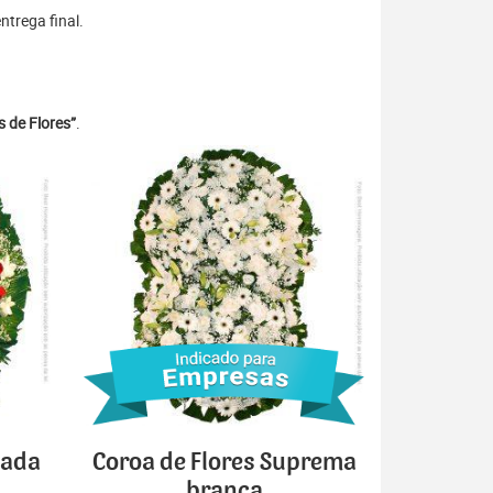
trega final.
 de Flores”
.
cada
Coroa de Flores Suprema
branca