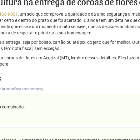
cultura na entrega de coroas de flores
 ISO 9001
, um selo que comprova a qualidade e dá uma segurança a mais
r certo e dentro do prazo que foi acertado. E ainda tem um detalhe que
ntende que esse é um momento muito sensível, que as decisões acabam
aneira de respeitar e priorizar a sua homenagem.
 entrega, seja por boleto, cartão ou até pix, do jeito que for melhor. Ou
s têm nota fiscal, sem exceção.
viar coroas de flores em Acorizal (MT), lembre desses detalhes. Eles fa
pera.
s
(não específicas deste cemitério).
 o combinado.