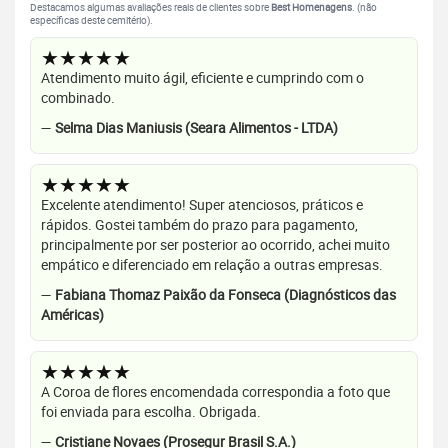
Destacamos algumas avaliações reais de clientes sobre
Best Homenagens
. (não
específicas deste cemitério).
★★★★★
Atendimento muito ágil, eficiente e cumprindo com o
combinado.
—
Selma Dias Maniusis (Seara Alimentos - LTDA)
★★★★★
Excelente atendimento! Super atenciosos, práticos e
rápidos. Gostei também do prazo para pagamento,
principalmente por ser posterior ao ocorrido, achei muito
empático e diferenciado em relação a outras empresas.
—
Fabiana Thomaz Paixão da Fonseca (Diagnósticos das
Américas)
★★★★★
A Coroa de flores encomendada correspondia a foto que
foi enviada para escolha. Obrigada.
—
Cristiane Novaes (Prosegur Brasil S.A.)