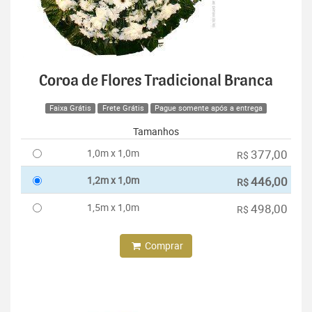
Coroa de Flores Tradicional Branca
Faixa Grátis
Frete Grátis
Pague somente após a entrega
Tamanhos
1,0m x 1,0m
377,00
R$
1,2m x 1,0m
446,00
R$
1,5m x 1,0m
498,00
R$
Comprar