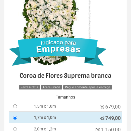
Coroa de Flores Suprema branca
Faixa Grátis
Frete Grátis
Pague somente após a entrega
Tamanhos
1,5m x 1,0m
679,00
R$
1,7m x 1,0m
749,00
R$
2,0m x 1,2m
1.150,00
R$