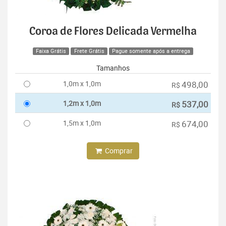
Coroa de Flores Delicada Vermelha
Faixa Grátis
Frete Grátis
Pague somente após a entrega
Tamanhos
1,0m x 1,0m
498,00
R$
1,2m x 1,0m
537,00
R$
1,5m x 1,0m
674,00
R$
Comprar