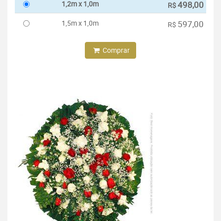
1,2m x 1,0m
498,00
R$
1,5m x 1,0m
597,00
R$
Comprar