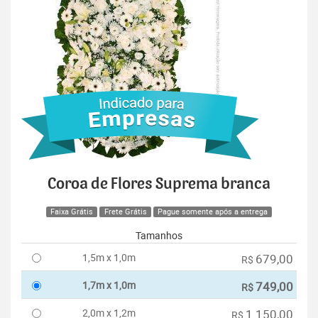
Coroa de Flores Suprema branca
Faixa Grátis
Frete Grátis
Pague somente após a entrega
Tamanhos
1,5m x 1,0m
679,00
R$
1,7m x 1,0m
749,00
R$
2,0m x 1,2m
1.150,00
R$