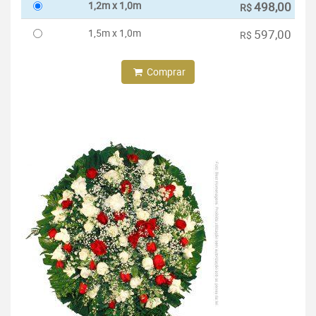
1,2m x 1,0m
498,00
R$
1,5m x 1,0m
597,00
R$
Comprar