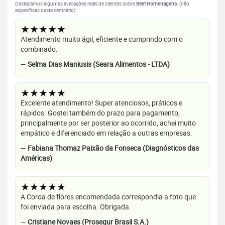
Destacamos algumas avaliações reais de clientes sobre
Best Homenagens
. (não
específicas deste cemitério).
★★★★★
Atendimento muito ágil, eficiente e cumprindo com o
combinado.
—
Selma Dias Maniusis (Seara Alimentos - LTDA)
★★★★★
Excelente atendimento! Super atenciosos, práticos e
rápidos. Gostei também do prazo para pagamento,
principalmente por ser posterior ao ocorrido, achei muito
empático e diferenciado em relação a outras empresas.
—
Fabiana Thomaz Paixão da Fonseca (Diagnósticos das
Américas)
★★★★★
A Coroa de flores encomendada correspondia a foto que
foi enviada para escolha. Obrigada.
—
Cristiane Novaes (Prosegur Brasil S.A.)