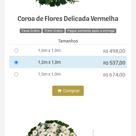
Coroa de Flores Delicada Vermelha
Faixa Grátis
Frete Grátis
Pague somente após a entrega
Tamanhos
1,0m x 1,0m
498,00
R$
1,2m x 1,0m
537,00
R$
1,5m x 1,0m
674,00
R$
Comprar