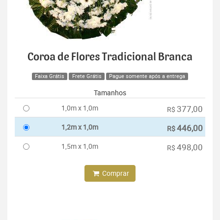
Coroa de Flores Tradicional Branca
Faixa Grátis
Frete Grátis
Pague somente após a entrega
Tamanhos
1,0m x 1,0m
377,00
R$
1,2m x 1,0m
446,00
R$
1,5m x 1,0m
498,00
R$
Comprar