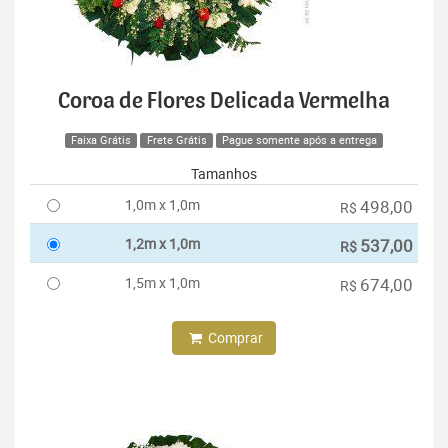
Coroa de Flores Delicada Vermelha
Faixa Grátis
Frete Grátis
Pague somente após a entrega
Tamanhos
1,0m x 1,0m
498,00
R$
1,2m x 1,0m
537,00
R$
1,5m x 1,0m
674,00
R$
Comprar