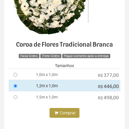
Coroa de Flores Tradicional Branca
Faixa Grátis
Frete Grátis
Pague somente após a entrega
Tamanhos
1,0m x 1,0m
377,00
R$
1,2m x 1,0m
446,00
R$
1,5m x 1,0m
498,00
R$
Comprar