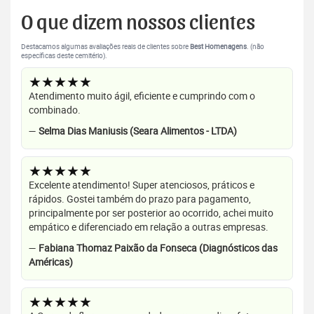
O que dizem nossos clientes
Destacamos algumas avaliações reais de clientes sobre
Best Homenagens
. (não
específicas deste cemitério).
★★★★★
Atendimento muito ágil, eficiente e cumprindo com o
combinado.
—
Selma Dias Maniusis (Seara Alimentos - LTDA)
★★★★★
Excelente atendimento! Super atenciosos, práticos e
rápidos. Gostei também do prazo para pagamento,
principalmente por ser posterior ao ocorrido, achei muito
empático e diferenciado em relação a outras empresas.
—
Fabiana Thomaz Paixão da Fonseca (Diagnósticos das
Américas)
★★★★★