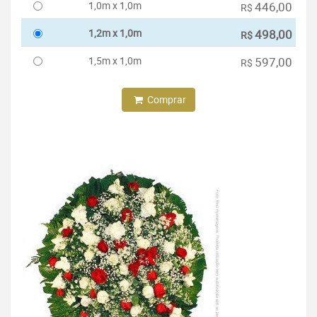
1,0m x 1,0m
446,00
R$
1,2m x 1,0m
498,00
R$
1,5m x 1,0m
597,00
R$
Comprar