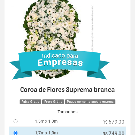
Coroa de Flores Suprema branca
Faixa Grátis
Frete Grátis
Pague somente após a entrega
Tamanhos
1,5m x 1,0m
679,00
R$
1,7m x 1,0m
749,00
R$