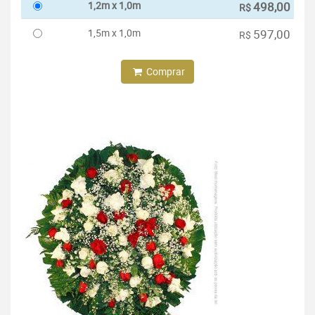
1,2m x 1,0m
498,00
R$
1,5m x 1,0m
597,00
R$
Comprar