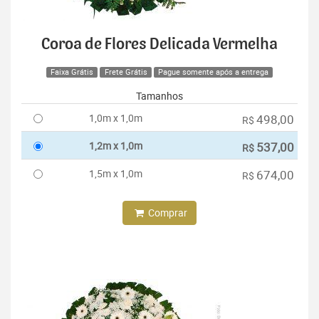
Coroa de Flores Delicada Vermelha
Faixa Grátis
Frete Grátis
Pague somente após a entrega
Tamanhos
1,0m x 1,0m
498,00
R$
1,2m x 1,0m
537,00
R$
1,5m x 1,0m
674,00
R$
Comprar