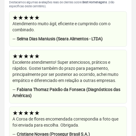
Destacamos algumas avaliações reais de clientes sobre
Best Homenagens
. (não
específicas deste cemitério).
★★★★★
Atendimento muito ágil, eficiente e cumprindo com o
combinado.
—
Selma Dias Maniusis (Seara Alimentos - LTDA)
★★★★★
Excelente atendimento! Super atenciosos, práticos e
rápidos. Gostei também do prazo para pagamento,
principalmente por ser posterior ao ocorrido, achei muito
empático e diferenciado em relação a outras empresas.
—
Fabiana Thomaz Paixão da Fonseca (Diagnósticos das
Américas)
★★★★★
A Coroa de flores encomendada correspondia a foto que
foi enviada para escolha. Obrigada.
—
Cristiane Novaes (Prosegur Brasil S.A.)