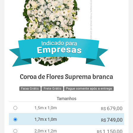
Coroa de Flores Suprema branca
Faixa Grátis
Frete Grátis
Pague somente após a entrega
Tamanhos
1,5m x 1,0m
679,00
R$
1,7m x 1,0m
749,00
R$
2,0m x 1,2m
1.150,00
R$