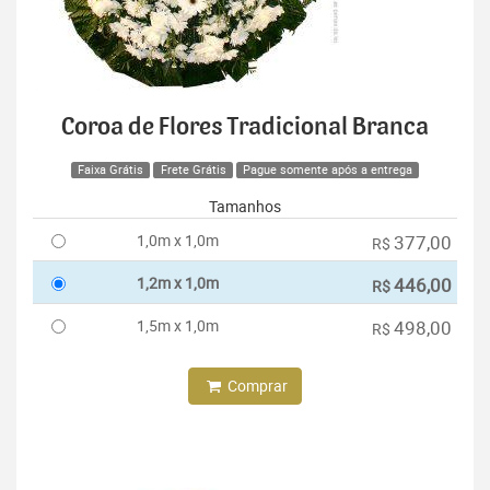
Coroa de Flores Tradicional Branca
Faixa Grátis
Frete Grátis
Pague somente após a entrega
Tamanhos
1,0m x 1,0m
377,00
R$
1,2m x 1,0m
446,00
R$
1,5m x 1,0m
498,00
R$
Comprar