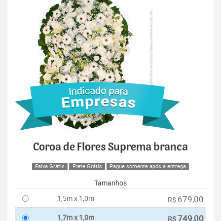
Coroa de Flores Suprema branca
Faixa Grátis
Frete Grátis
Pague somente após a entrega
Tamanhos
1,5m x 1,0m
679,00
R$
1,7m x 1,0m
749,00
R$