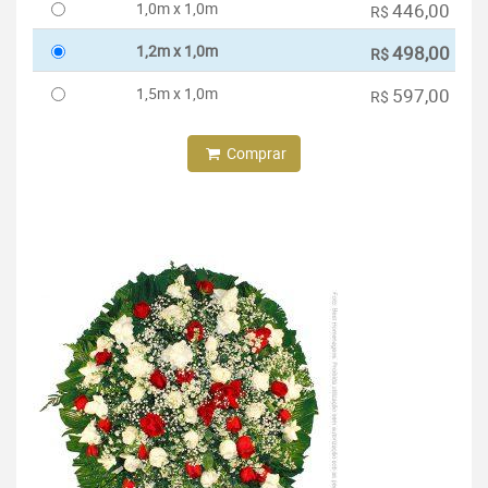
1,0m x 1,0m
446,00
R$
1,2m x 1,0m
498,00
R$
1,5m x 1,0m
597,00
R$
Comprar