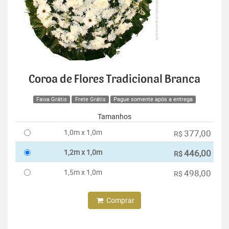
Coroa de Flores Tradicional Branca
Faixa Grátis
Frete Grátis
Pague somente após a entrega
Tamanhos
1,0m x 1,0m
377,00
R$
1,2m x 1,0m
446,00
R$
1,5m x 1,0m
498,00
R$
Comprar