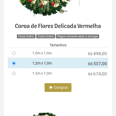
Coroa de Flores Delicada Vermelha
Faixa Grátis
Frete Grátis
Pague somente após a entrega
Tamanhos
1,0m x 1,0m
498,00
R$
1,2m x 1,0m
537,00
R$
1,5m x 1,0m
674,00
R$
Comprar