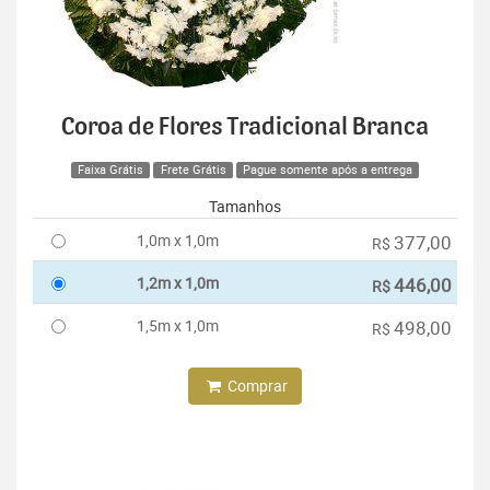
Coroa de Flores Tradicional Branca
Faixa Grátis
Frete Grátis
Pague somente após a entrega
Tamanhos
1,0m x 1,0m
377,00
R$
1,2m x 1,0m
446,00
R$
1,5m x 1,0m
498,00
R$
Comprar