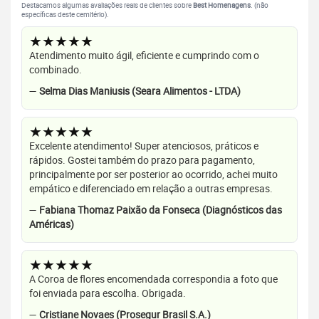
Destacamos algumas avaliações reais de clientes sobre
Best Homenagens
. (não
específicas deste cemitério).
★★★★★
Atendimento muito ágil, eficiente e cumprindo com o
combinado.
—
Selma Dias Maniusis (Seara Alimentos - LTDA)
★★★★★
Excelente atendimento! Super atenciosos, práticos e
rápidos. Gostei também do prazo para pagamento,
principalmente por ser posterior ao ocorrido, achei muito
empático e diferenciado em relação a outras empresas.
—
Fabiana Thomaz Paixão da Fonseca (Diagnósticos das
Américas)
★★★★★
A Coroa de flores encomendada correspondia a foto que
foi enviada para escolha. Obrigada.
—
Cristiane Novaes (Prosegur Brasil S.A.)