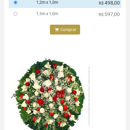
1,2m x 1,0m
498,00
R$
1,5m x 1,0m
597,00
R$
Comprar