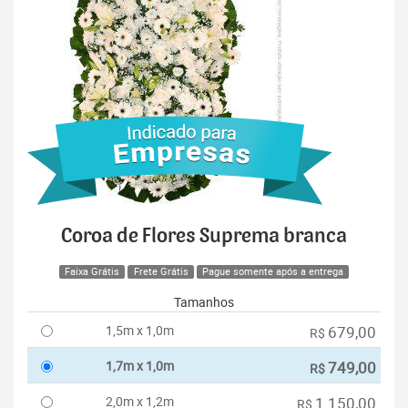
Coroa de Flores Suprema branca
Faixa Grátis
Frete Grátis
Pague somente após a entrega
Tamanhos
1,5m x 1,0m
679,00
R$
1,7m x 1,0m
749,00
R$
2,0m x 1,2m
1.150,00
R$