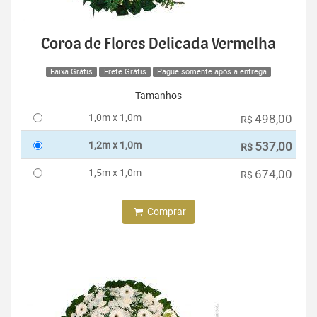
Coroa de Flores Delicada Vermelha
Faixa Grátis
Frete Grátis
Pague somente após a entrega
Tamanhos
1,0m x 1,0m
498,00
R$
1,2m x 1,0m
537,00
R$
1,5m x 1,0m
674,00
R$
Comprar