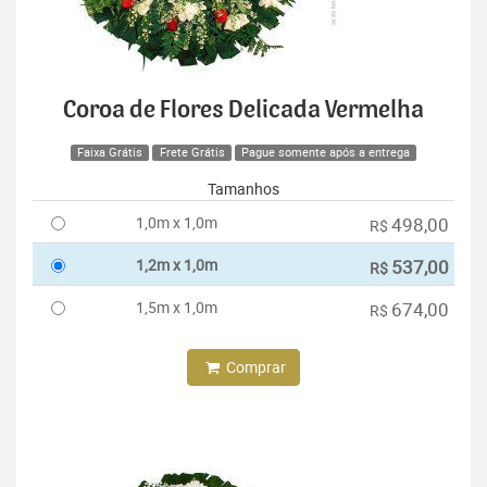
Coroa de Flores Delicada Vermelha
Faixa Grátis
Frete Grátis
Pague somente após a entrega
Tamanhos
1,0m x 1,0m
498,00
R$
1,2m x 1,0m
537,00
R$
1,5m x 1,0m
674,00
R$
Comprar