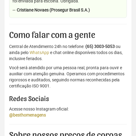
foi enviada para escolha. Obrigada.
—
Cristiane Novaes (Prosegur Brasil S.A.)
Como falar com a gente
Central de Atendimento 24h no telefone:
(65) 3003-5053
ou
ainda pelo
WhatsApp
e chat online disponíveis todos os dias,
inclusive feriados.
Você será atendido por uma pessoa real, pronta para ouvir e
auxiliar com atenção genuína. Operamos com procedimentos
rigorosos e auditados, seguindo normas reconhecidas pela
certificação ISO 9001.
Redes Sociais
Acesse nosso Instagram oficial:
@besthomenagens
Sobre nossos preços de coroas