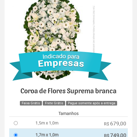
Coroa de Flores Suprema branca
Faixa Grátis
Frete Grátis
Pague somente após a entrega
Tamanhos
1,5m x 1,0m
679,00
R$
1,7m x 1,0m
749,00
R$