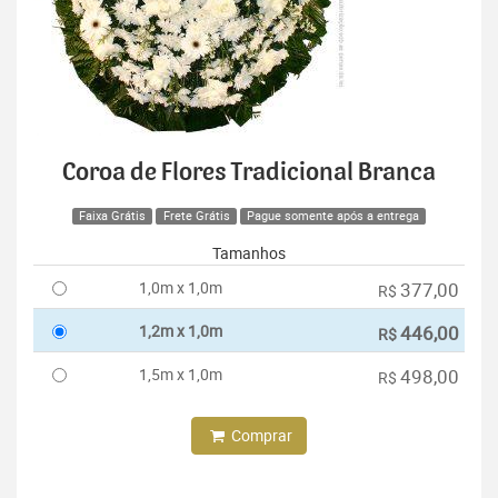
Coroa de Flores Tradicional Branca
Faixa Grátis
Frete Grátis
Pague somente após a entrega
Tamanhos
1,0m x 1,0m
377,00
R$
1,2m x 1,0m
446,00
R$
1,5m x 1,0m
498,00
R$
Comprar