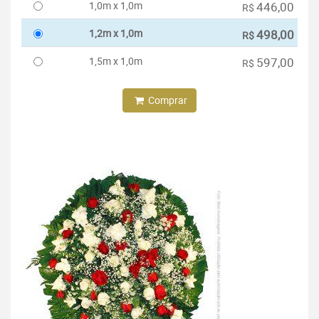
1,0m x 1,0m
446,00
R$
1,2m x 1,0m
498,00
R$
1,5m x 1,0m
597,00
R$
Comprar