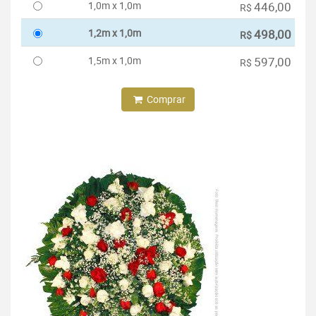
1,0m x 1,0m
446,00
R$
1,2m x 1,0m
498,00
R$
1,5m x 1,0m
597,00
R$
Comprar