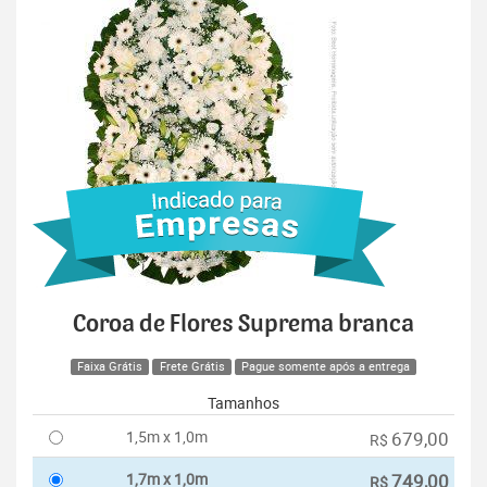
Coroa de Flores Suprema branca
Faixa Grátis
Frete Grátis
Pague somente após a entrega
Tamanhos
1,5m x 1,0m
679,00
R$
1,7m x 1,0m
749,00
R$