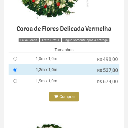
Coroa de Flores Delicada Vermelha
Faixa Grátis
Frete Grátis
Pague somente após a entrega
Tamanhos
1,0m x 1,0m
498,00
R$
1,2m x 1,0m
537,00
R$
1,5m x 1,0m
674,00
R$
Comprar