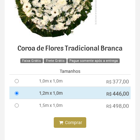
Coroa de Flores Tradicional Branca
Faixa Grátis
Frete Grátis
Pague somente após a entrega
Tamanhos
1,0m x 1,0m
377,00
R$
1,2m x 1,0m
446,00
R$
1,5m x 1,0m
498,00
R$
Comprar