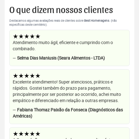
O que dizem nossos clientes
Destacamos algumas avaliações reais de clientes sobre
Best Homenagens
. (não
específicas deste cemitério).
★★★★★
Atendimento muito ágil, eficiente e cumprindo com o
combinado.
—
Selma Dias Maniusis (Seara Alimentos - LTDA)
★★★★★
Excelente atendimento! Super atenciosos, práticos e
rápidos. Gostei também do prazo para pagamento,
principalmente por ser posterior ao ocorrido, achei muito
empático e diferenciado em relação a outras empresas.
—
Fabiana Thomaz Paixão da Fonseca (Diagnósticos das
Américas)
★★★★★