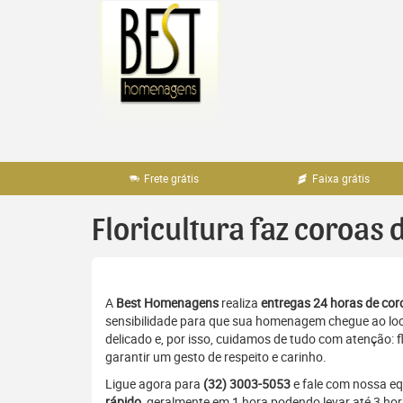
Pular
para
o
conteúdo
Frete grátis
Faixa grátis
Floricultura faz coroas 
A
Best Homenagens
realiza
entregas 24 horas de coro
sensibilidade para que sua homenagem chegue ao loc
delicado e, por isso, cuidamos de tudo com atenção: 
garantir um gesto de respeito e carinho.
Ligue agora para
(32) 3003-5053
e fale com nossa e
rápido
, geralmente em 1 hora podendo levar até 3 h