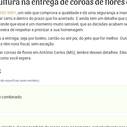
cultura na entrega de coroas de flore
 ISO 9001
, um selo que comprova a qualidade e dá uma segurança a mais
r certo e dentro do prazo que foi acertado. E ainda tem um detalhe que
ntende que esse é um momento muito sensível, que as decisões acabam
aneira de respeitar e priorizar a sua homenagem.
 entrega, seja por boleto, cartão ou até pix, do jeito que for melhor. Ou
s têm nota fiscal, sem exceção.
iar coroas de flores em Antônio Carlos (MG), lembre desses detalhes. El
omo você espera.
s
(não específicas deste cemitério).
 o combinado.