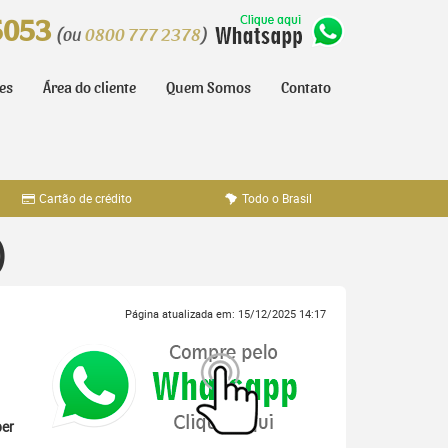
5053
(ou
0800 777 2378
)
tes
Área do cliente
Quem Somos
Contato
Cartão de crédito
Todo o Brasil
)
Página atualizada em: 15/12/2025 14:17
er