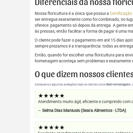
Diferenciais da nossa flori
Nossa floricultura é a única que possui a
Certificação
ser entregue exatamente como foi combinado, no luga
oferece: pagamento só depois da entrega. A gente e
às pressas, então facilitar a forma de pagar é uma m
O cliente pode fazer o pagamento em até 15 dias após a
sempre prezamos é a transparência: todas as entrega
Então, quando for escolher uma floricultura para env
homenagem aconteça sem problemas e exatamente c
O que dizem nossos cliente
Destacamos algumas avaliações reais de clientes sobre
Best Homenagens
. 
★★★★★
Atendimento muito ágil, eficiente e cumprindo com
—
Selma Dias Maniusis (Seara Alimentos - LTDA)
★★★★★