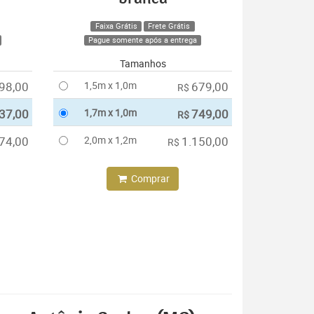
Faixa Grátis
Frete Grátis
Pague somente após a entrega
Tamanhos
98,00
1,5m x 1,0m
679,00
R$
37,00
1,7m x 1,0m
749,00
R$
74,00
2,0m x 1,2m
1.150,00
R$
Comprar