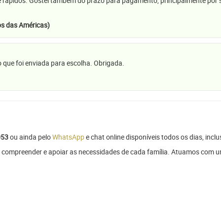
e rápidos. Gostei também do prazo para pagamento, principalmente por se
s das Américas)
 que foi enviada para escolha. Obrigada.
053
ou ainda pelo
WhatsApp
e chat online disponíveis todos os dias, inclu
 compreender e apoiar as necessidades de cada família. Atuamos com um 