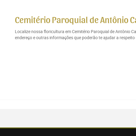
Cemitério Paroquial de Antônio C
Localize nossa floricultura em Cemitério Paroquial de Antônio C
endereço e outras informações que poderão te ajudar a respeito 