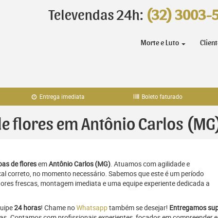
Televendas 24h:
(32) 3003-
Morte e Luto
Clien
Entrega imediata
Boleto faturado
de flores em Antônio Carlos (MG
as de flores
em
Antônio Carlos (MG)
. Atuamos com agilidade e
al correto, no momento necessário. Sabemos que este é um período
flores frescas, montagem imediata e uma equipe experiente dedicada a
quipe
24 horas
! Chame no
Whatsapp
também se desejar!
Entregamos sup
oras. Contamos com profissionais experientes, focados em compreender e