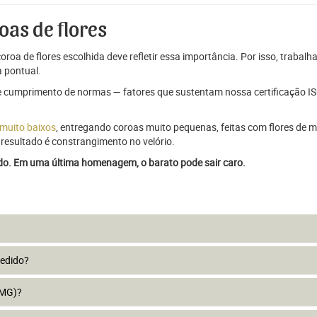
oas de flores
oroa de flores escolhida deve refletir essa importância. Por isso, trabal
 pontual.
e cumprimento de normas — fatores que sustentam nossa certificação ISO
 muito baixos
, entregando coroas muito pequenas, feitas com flores de má
resultado é constrangimento no velório.
ado. Em uma última homenagem, o barato pode sair caro.
pedido?
(MG)?