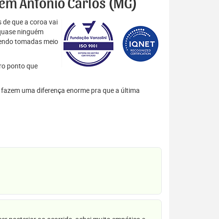
s em Antônio Carlos (MG)
 de que a coroa vai
 quase ninguém
 sendo tomadas meio
tro ponto que
es fazem uma diferença enorme pra que a última