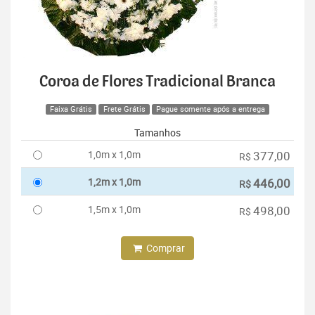
Coroa de Flores Tradicional Branca
Faixa Grátis
Frete Grátis
Pague somente após a entrega
Tamanhos
1,0m x 1,0m
377,00
R$
1,2m x 1,0m
446,00
R$
1,5m x 1,0m
498,00
R$
Comprar