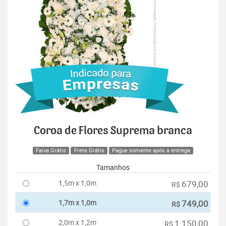
Coroa de Flores Suprema branca
Faixa Grátis
Frete Grátis
Pague somente após a entrega
Tamanhos
1,5m x 1,0m
679,00
R$
1,7m x 1,0m
749,00
R$
2,0m x 1,2m
1.150,00
R$