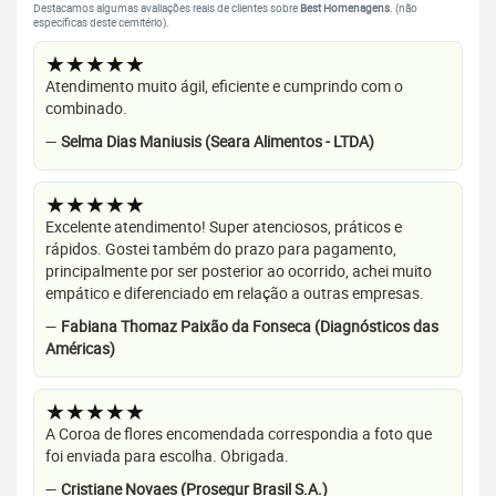
Destacamos algumas avaliações reais de clientes sobre
Best Homenagens
. (não
específicas deste cemitério).
★★★★★
Atendimento muito ágil, eficiente e cumprindo com o
combinado.
—
Selma Dias Maniusis (Seara Alimentos - LTDA)
★★★★★
Excelente atendimento! Super atenciosos, práticos e
rápidos. Gostei também do prazo para pagamento,
principalmente por ser posterior ao ocorrido, achei muito
empático e diferenciado em relação a outras empresas.
—
Fabiana Thomaz Paixão da Fonseca (Diagnósticos das
Américas)
★★★★★
A Coroa de flores encomendada correspondia a foto que
foi enviada para escolha. Obrigada.
—
Cristiane Novaes (Prosegur Brasil S.A.)