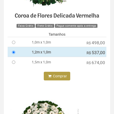
Coroa de Flores Delicada Vermelha
Faixa Grátis
Frete Grátis
Pague somente após a entrega
Tamanhos
1,0m x 1,0m
498,00
R$
1,2m x 1,0m
537,00
R$
1,5m x 1,0m
674,00
R$
Comprar