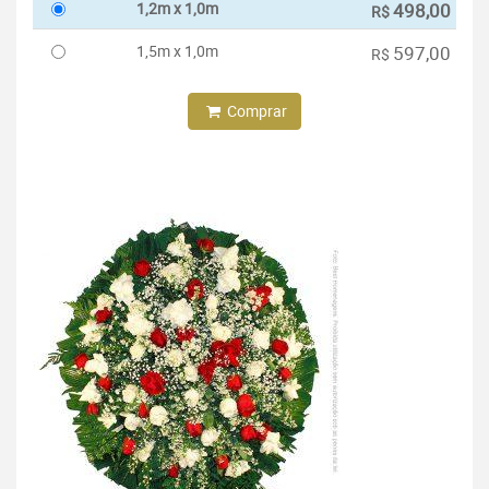
1,2m x 1,0m
498,00
R$
1,5m x 1,0m
597,00
R$
Comprar