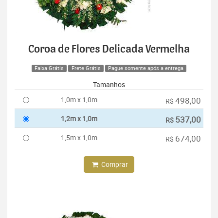
Coroa de Flores Delicada Vermelha
Faixa Grátis
Frete Grátis
Pague somente após a entrega
Tamanhos
1,0m x 1,0m
498,00
R$
1,2m x 1,0m
537,00
R$
1,5m x 1,0m
674,00
R$
Comprar