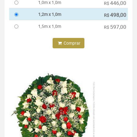
1,0m x 1,0m
446,00
R$
1,2m x 1,0m
498,00
R$
1,5m x 1,0m
597,00
R$
Comprar