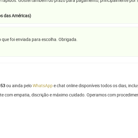
e rápidos. Gostei também do prazo para pagamento, principalmente por se
s das Américas)
 que foi enviada para escolha. Obrigada.
053
ou ainda pelo
WhatsApp
e chat online disponíveis todos os dias, inclu
rte com empatia, discrição e máximo cuidado. Operamos com procedimen