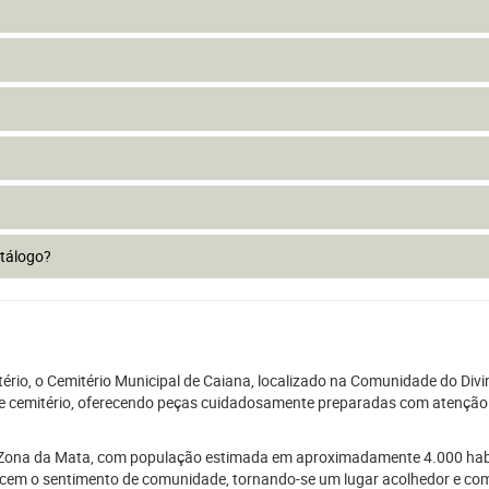
atálogo?
io, o Cemitério Municipal de Caiana, localizado na Comunidade do Divini
sse cemitério, oferecendo peças cuidadosamente preparadas com atenção a
da Zona da Mata, com população estimada em aproximadamente 4.000 hab
alecem o sentimento de comunidade, tornando-se um lugar acolhedor e com 