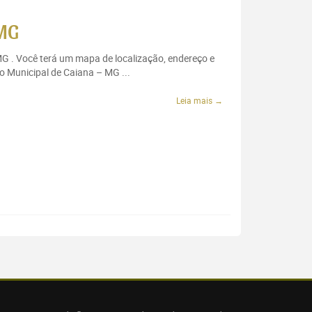
 MG
MG . Você terá um mapa de localização, endereço e
o Municipal de Caiana – MG ...
Leia mais →