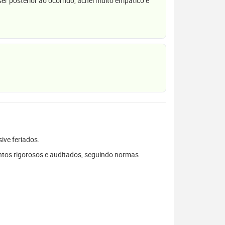
r posterior ao ocorrido, achei muito empático e
sive feriados.
tos rigorosos e auditados, seguindo normas