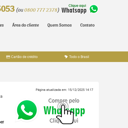
5053
(ou
0800 777 2378
)
tes
Área do cliente
Quem Somos
Contato
Cartão de crédito
Todo o Brasil
Página atualizada em: 15/12/2025 14:17
ra
er
,