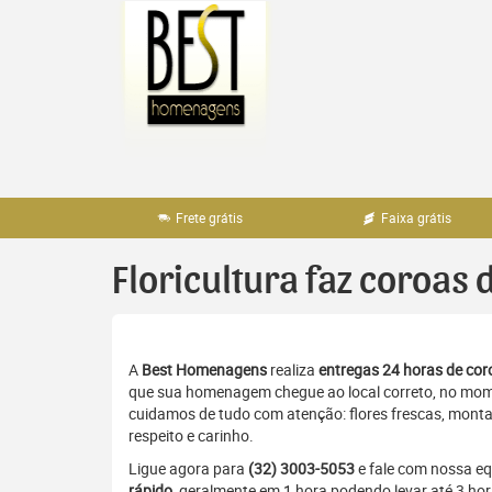
Pular
para
o
conteúdo
Frete grátis
Faixa grátis
Floricultura faz coroas 
A
Best Homenagens
realiza
entregas 24 horas de coro
que sua homenagem chegue ao local correto, no momen
cuidamos de tudo com atenção: flores frescas, monta
respeito e carinho.
Ligue agora para
(32) 3003-5053
e fale com nossa e
rápido
, geralmente em 1 hora podendo levar até 3 ho