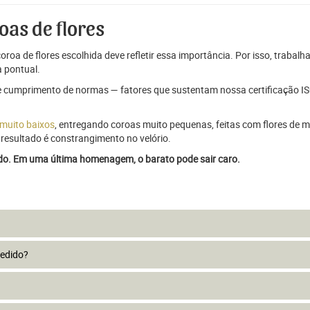
oas de flores
oroa de flores escolhida deve refletir essa importância. Por isso, trabal
 pontual.
e cumprimento de normas — fatores que sustentam nossa certificação ISO
 muito baixos
, entregando coroas muito pequenas, feitas com flores de má
resultado é constrangimento no velório.
ado. Em uma última homenagem, o barato pode sair caro.
pedido?