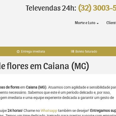
Televendas 24h:
(32) 3003-
Morte e Luto
Clien
Entrega imediata
Boleto faturado
de flores em Caiana (MG)
as de flores
em
Caiana (MG)
. Atuamos com agilidade e sensibilidade pa
to necessário. Sabemos que este é um período delicado e, por isso,
gem imediata e uma equipe experiente dedicada a garantir um gesto de
quipe
24 horas
! Chame no
Whatsapp
também se desejar!
Entregamos sup
ras. Temos um time dedicado, treinado para prestar suporte com empatia