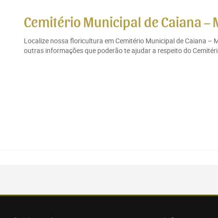
Cemitério Municipal de Caiana –
Localize nossa floricultura em Cemitério Municipal de Caiana – 
outras informações que poderão te ajudar a respeito do Cemitéri