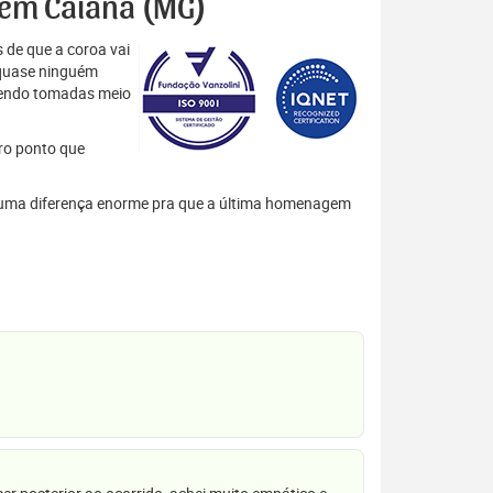
s em Caiana (MG)
 de que a coroa vai
 quase ninguém
 sendo tomadas meio
tro ponto que
em uma diferença enorme pra que a última homenagem