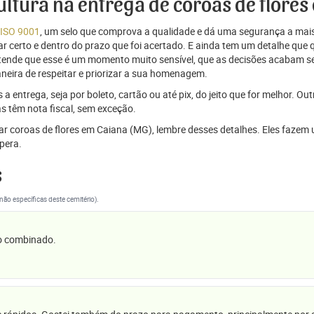
cultura na entrega de coroas de flore
 ISO 9001
, um selo que comprova a qualidade e dá uma segurança a mais
r certo e dentro do prazo que foi acertado. E ainda tem um detalhe que
ntende que esse é um momento muito sensível, que as decisões acabam
aneira de respeitar e priorizar a sua homenagem.
 entrega, seja por boleto, cartão ou até pix, do jeito que for melhor. Ou
s têm nota fiscal, sem exceção.
viar coroas de flores em Caiana (MG), lembre desses detalhes. Eles faz
pera.
s
(não específicas deste cemitério).
 o combinado.