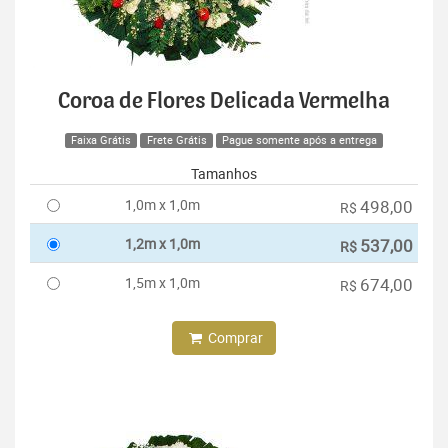
Coroa de Flores Delicada Vermelha
Faixa Grátis
Frete Grátis
Pague somente após a entrega
Tamanhos
1,0m x 1,0m
498,00
R$
1,2m x 1,0m
537,00
R$
1,5m x 1,0m
674,00
R$
Comprar