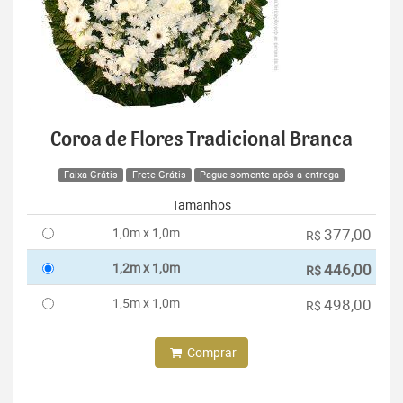
Coroa de Flores Tradicional Branca
Faixa Grátis
Frete Grátis
Pague somente após a entrega
Tamanhos
1,0m x 1,0m
377,00
R$
1,2m x 1,0m
446,00
R$
1,5m x 1,0m
498,00
R$
Comprar