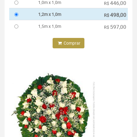
1,0m x 1,0m
446,00
R$
1,2m x 1,0m
498,00
R$
1,5m x 1,0m
597,00
R$
Comprar