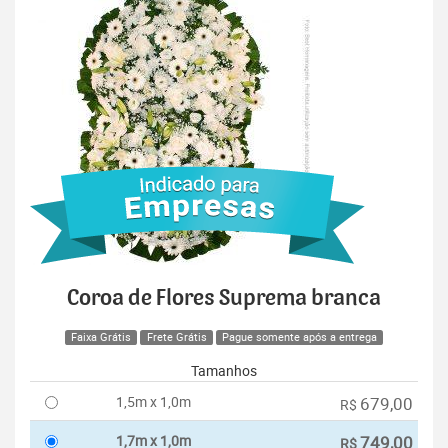
Coroa de Flores Suprema branca
Faixa Grátis
Frete Grátis
Pague somente após a entrega
Tamanhos
1,5m x 1,0m
679,00
R$
1,7m x 1,0m
749,00
R$