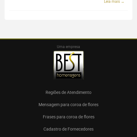
Leia mais →
Uma empresa
Regiões de Atendimento
Mensagem para coroa de flores
Frases para coroa de flores
Cadastro de Fornecedores