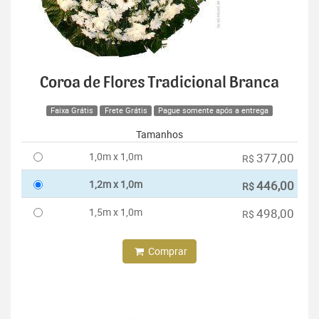
Coroa de Flores Tradicional Branca
Faixa Grátis
Frete Grátis
Pague somente após a entrega
Tamanhos
1,0m x 1,0m
377,00
R$
1,2m x 1,0m
446,00
R$
1,5m x 1,0m
498,00
R$
Comprar