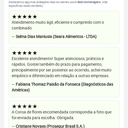
Destacamos algumas avaliações reais de clientes sobre
Best Homenagens
. (não
específicas deste cemitério).
★★★★★
Atendimento muito ágil, eficiente e cumprindo com o
combinado.
—
Selma Dias Maniusis (Seara Alimentos - LTDA)
★★★★★
Excelente atendimento! Super atenciosos, práticos e
rápidos. Gostei também do prazo para pagamento,
principalmente por ser posterior ao ocorrido, achei muito
empático e diferenciado em relação a outras empresas.
—
Fabiana Thomaz Paixão da Fonseca (Diagnósticos das
Américas)
★★★★★
A Coroa de flores encomendada correspondia a foto que
foi enviada para escolha. Obrigada.
—
Cristiane Novaes (Prosegur Brasil S.A.)