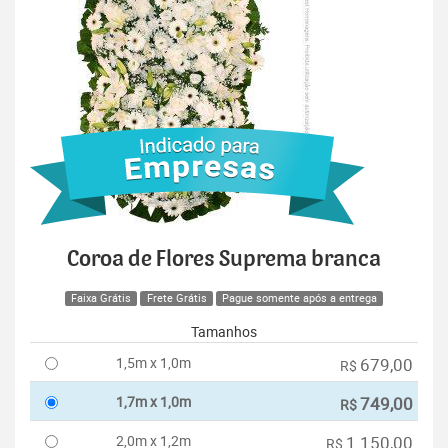
Coroa de Flores Suprema branca
Faixa Grátis
Frete Grátis
Pague somente após a entrega
Tamanhos
1,5m x 1,0m
679,00
R$
1,7m x 1,0m
749,00
R$
2,0m x 1,2m
1.150,00
R$