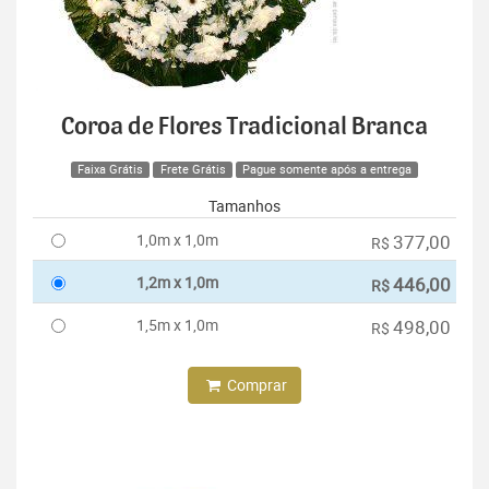
Coroa de Flores Tradicional Branca
Faixa Grátis
Frete Grátis
Pague somente após a entrega
Tamanhos
1,0m x 1,0m
377,00
R$
1,2m x 1,0m
446,00
R$
1,5m x 1,0m
498,00
R$
Comprar