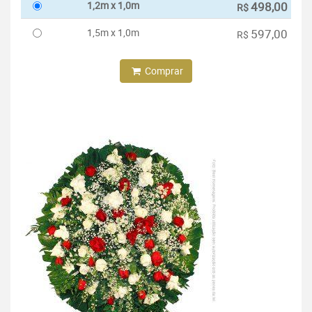
1,2m x 1,0m
498,00
R$
1,5m x 1,0m
597,00
R$
Comprar