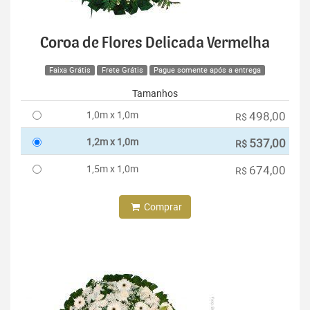
Coroa de Flores Delicada Vermelha
Faixa Grátis
Frete Grátis
Pague somente após a entrega
Tamanhos
1,0m x 1,0m
498,00
R$
1,2m x 1,0m
537,00
R$
1,5m x 1,0m
674,00
R$
Comprar