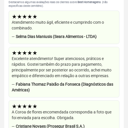
Destacamos algumas avaliações reais de clientes sobre
Best Homenagens
. (não
específicas deste cemitério).
★★★★★
Atendimento muito ágil, eficiente e cumprindo com o
combinado.
—
Selma Dias Maniusis (Seara Alimentos - LTDA)
★★★★★
Excelente atendimento! Super atenciosos, práticos e
rápidos. Gostei também do prazo para pagamento,
principalmente por ser posterior ao ocorrido, achei muito
empático e diferenciado em relação a outras empresas.
—
Fabiana Thomaz Paixão da Fonseca (Diagnósticos das
Américas)
★★★★★
A Coroa de flores encomendada correspondia a foto que
foi enviada para escolha. Obrigada.
—
Cristiane Novaes (Prosegur Brasil S.A.)