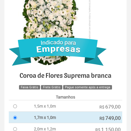
Coroa de Flores Suprema branca
Faixa Grátis
Frete Grátis
Pague somente após a entrega
Tamanhos
1,5m x 1,0m
679,00
R$
1,7m x 1,0m
749,00
R$
2,0m x 1,2m
1.150,00
R$