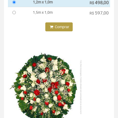
1,2m x 1,0m
498,00
R$
1,5m x 1,0m
597,00
R$
Comprar