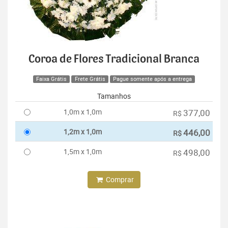
Coroa de Flores Tradicional Branca
Faixa Grátis
Frete Grátis
Pague somente após a entrega
Tamanhos
1,0m x 1,0m
377,00
R$
1,2m x 1,0m
446,00
R$
1,5m x 1,0m
498,00
R$
Comprar