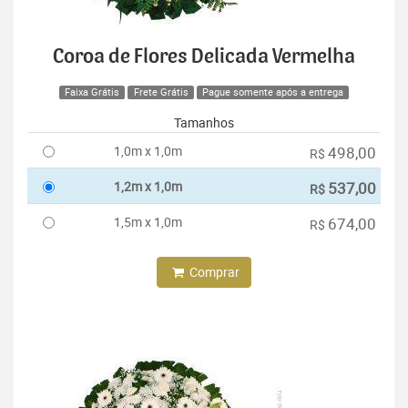
Coroa de Flores Delicada Vermelha
Faixa Grátis
Frete Grátis
Pague somente após a entrega
Tamanhos
1,0m x 1,0m
498,00
R$
1,2m x 1,0m
537,00
R$
1,5m x 1,0m
674,00
R$
Comprar