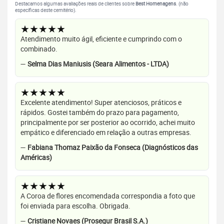
Destacamos algumas avaliações reais de clientes sobre
Best Homenagens
. (não
específicas deste cemitério).
★★★★★
Atendimento muito ágil, eficiente e cumprindo com o
combinado.
—
Selma Dias Maniusis (Seara Alimentos - LTDA)
★★★★★
Excelente atendimento! Super atenciosos, práticos e
rápidos. Gostei também do prazo para pagamento,
principalmente por ser posterior ao ocorrido, achei muito
empático e diferenciado em relação a outras empresas.
—
Fabiana Thomaz Paixão da Fonseca (Diagnósticos das
Américas)
★★★★★
A Coroa de flores encomendada correspondia a foto que
foi enviada para escolha. Obrigada.
—
Cristiane Novaes (Prosegur Brasil S.A.)