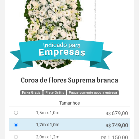
Coroa de Flores Suprema branca
Faixa Grátis
Frete Grátis
Pague somente após a entrega
Tamanhos
1,5m x 1,0m
679,00
R$
1,7m x 1,0m
749,00
R$
2,0m x 1,2m
1.150,00
R$