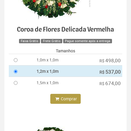
Coroa de Flores Delicada Vermelha
Faixa Grátis
Frete Grátis
Pague somente após a entrega
Tamanhos
1,0m x 1,0m
498,00
R$
1,2m x 1,0m
537,00
R$
1,5m x 1,0m
674,00
R$
Comprar