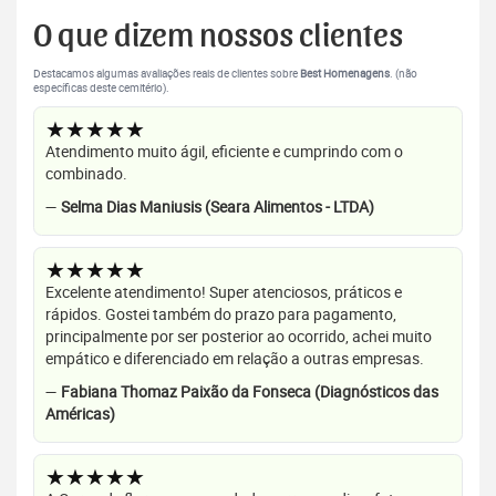
O que dizem nossos clientes
Destacamos algumas avaliações reais de clientes sobre
Best Homenagens
. (não
específicas deste cemitério).
★★★★★
Atendimento muito ágil, eficiente e cumprindo com o
combinado.
—
Selma Dias Maniusis (Seara Alimentos - LTDA)
★★★★★
Excelente atendimento! Super atenciosos, práticos e
rápidos. Gostei também do prazo para pagamento,
principalmente por ser posterior ao ocorrido, achei muito
empático e diferenciado em relação a outras empresas.
—
Fabiana Thomaz Paixão da Fonseca (Diagnósticos das
Américas)
★★★★★