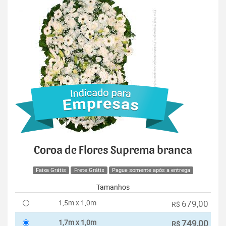
Coroa de Flores Suprema branca
Faixa Grátis
Frete Grátis
Pague somente após a entrega
Tamanhos
1,5m x 1,0m
679,00
R$
1,7m x 1,0m
749,00
R$