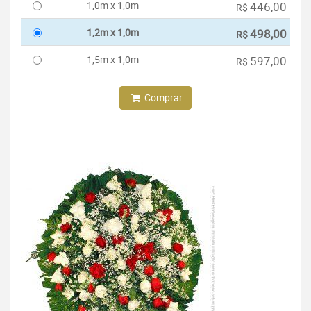
1,0m x 1,0m
446,00
R$
1,2m x 1,0m
498,00
R$
1,5m x 1,0m
597,00
R$
Comprar