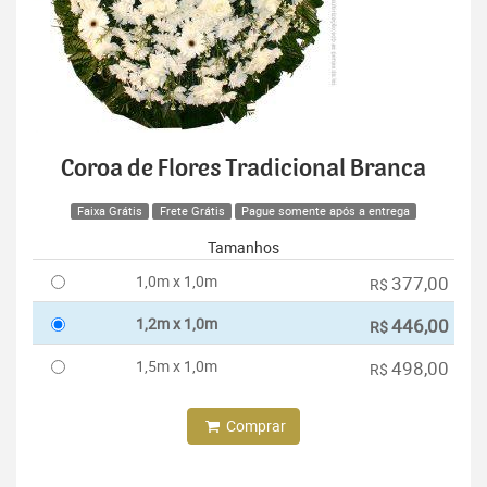
Coroa de Flores Tradicional Branca
Faixa Grátis
Frete Grátis
Pague somente após a entrega
Tamanhos
1,0m x 1,0m
377,00
R$
1,2m x 1,0m
446,00
R$
1,5m x 1,0m
498,00
R$
Comprar