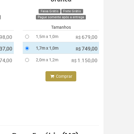
Faixa Grátis
Frete Grátis
Pague somente após a entrega
Tamanhos
98,00
1,5m x 1,0m
679,00
R$
37,00
1,7m x 1,0m
749,00
R$
74,00
2,0m x 1,2m
1.150,00
R$
Comprar