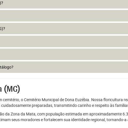
)?
G)?
atálogo?
a (MG)
emitério, o Cemitério Municipal de Dona Euzébia. Nossa floricultura rea
as cuidadosamente preparadas, transmitindo carinho e respeito às famíl
gião da Zona da Mata, com população estimada em aproximadamente 6.300
imam seus moradores e fortalecem sua identidade regional, tornando-a a