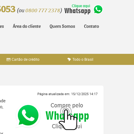
5053
(ou
0800 777 2378
)
tes
Área do cliente
Quem Somos
Contato
Cartão de crédito
Todo o Brasil
Página atualizada em: 15/12/2025 14:17
ade
o,
or,