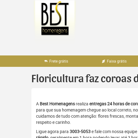
Pular
para
o
conteúdo
Frete grátis
Faixa grátis
Floricultura faz coroas
A
Best Homenagens
realiza
entregas 24 horas de coro
para que sua homenagem chegue ao local correto, no 
cuidamos de tudo com atenção: flores frescas, monta
respeito e carinho.
Ligue agora para
3003-5053
e fale com nossa equipe
rápido
, geralmente em 1 hora podendo levar até 3 ho