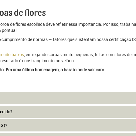
oas de flores
oroa de flores escolhida deve refletir essa importância. Por isso, trabal
 pontual.
e cumprimento de normas — fatores que sustentam nossa certificação ISO
 muito baixos
, entregando coroas muito pequenas, feitas com flores de má
resultado é constrangimento no velório.
ado. Em uma última homenagem, o barato pode sair caro.
pedido?
MG)?