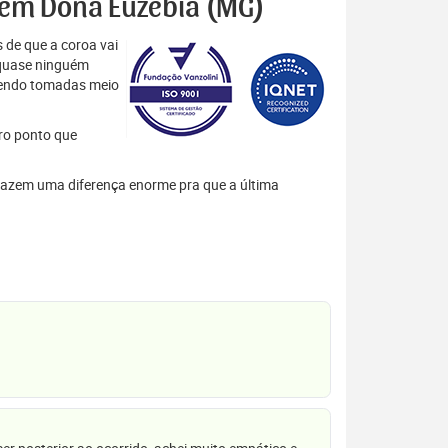
s em Dona Euzébia (MG)
 de que a coroa vai
 quase ninguém
 sendo tomadas meio
tro ponto que
s fazem uma diferença enorme pra que a última