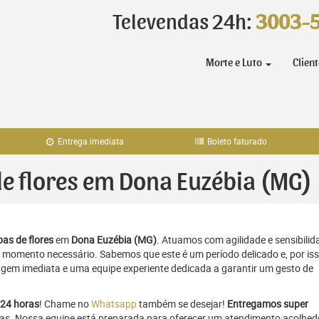
Televendas 24h:
3003-
Morte e Luto
Clien
Entrega imediata
Boleto faturado
 de flores em Dona Euzébia (MG)
as de flores
em
Dona Euzébia (MG)
. Atuamos com agilidade e sensibilid
momento necessário. Sabemos que este é um período delicado e, por iss
gem imediata e uma equipe experiente dedicada a garantir um gesto de
24 horas
! Chame no
Whatsapp
também se desejar!
Entregamos super
ras. Nossa equipe está preparada para oferecer um atendimento acolhed