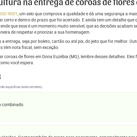
cultura na entrega de coroas de flore
 ISO 9001
, um selo que comprova a qualidade e dá uma segurança a mais
r certo e dentro do prazo que foi acertado. E ainda tem um detalhe que
ntende que esse é um momento muito sensível, que as decisões acabam
aneira de respeitar e priorizar a sua homenagem.
 entrega, seja por boleto, cartão ou até pix, do jeito que for melhor. Ou
s têm nota fiscal, sem exceção.
iar coroas de flores em Dona Euzébia (MG), lembre desses detalhes. Ele
omo você espera.
s
(não específicas deste cemitério).
 o combinado.