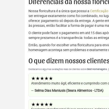
Diferenciais da nossa flori
Nossa floricultura é a única que possui a
Certificação
ser entregue exatamente como foi combinado, no luga
oferece: pagamento só depois da entrega. A gente e
às pressas, então facilitar a forma de pagar é uma m
O cliente pode fazer o pagamento em até 15 dias após a
sempre prezamos é a transparência: todas as entrega
Então, quando for escolher uma floricultura para env
homenagem aconteça sem problemas e exatamente c
O que dizem nossos cliente
Destacamos algumas avaliações reais de clientes sobre
Best Homenagens
. 
★★★★★
Atendimento muito ágil, eficiente e cumprindo com
—
Selma Dias Maniusis (Seara Alimentos - LTDA)
★★★★★