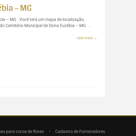
ébia – MG
ébia – MG . Você terá um mapa de localização,
 do Cemitério Municipal de Dona Euzébia – MG ...
Leia mais →
ses para coroa de flores
Cadastro de Fornecedores