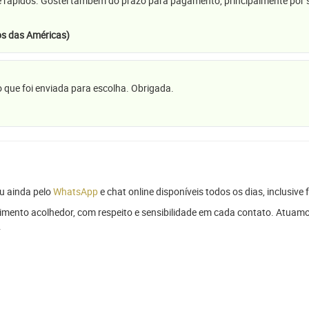
e rápidos. Gostei também do prazo para pagamento, principalmente por se
s das Américas)
 que foi enviada para escolha. Obrigada.
u ainda pelo
WhatsApp
e chat online disponíveis todos os dias, inclusive 
mento acolhedor, com respeito e sensibilidade em cada contato. Atuamo
.