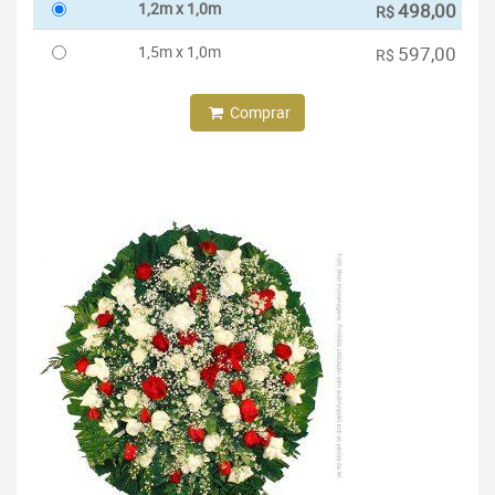
1,2m x 1,0m
498,00
R$
1,5m x 1,0m
597,00
R$
Comprar