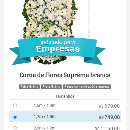
Coroa de Flores Suprema branca
Faixa Grátis
Frete Grátis
Pague somente após a entrega
Tamanhos
1,5m x 1,0m
679,00
R$
1,7m x 1,0m
749,00
R$
2,0m x 1,2m
1.150,00
R$