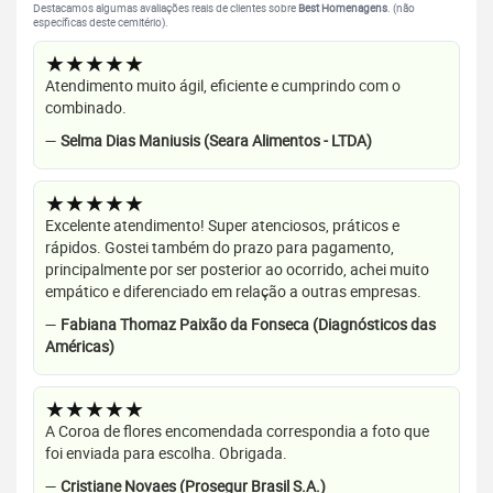
Destacamos algumas avaliações reais de clientes sobre
Best Homenagens
. (não
específicas deste cemitério).
★★★★★
Atendimento muito ágil, eficiente e cumprindo com o
combinado.
—
Selma Dias Maniusis (Seara Alimentos - LTDA)
★★★★★
Excelente atendimento! Super atenciosos, práticos e
rápidos. Gostei também do prazo para pagamento,
principalmente por ser posterior ao ocorrido, achei muito
empático e diferenciado em relação a outras empresas.
—
Fabiana Thomaz Paixão da Fonseca (Diagnósticos das
Américas)
★★★★★
A Coroa de flores encomendada correspondia a foto que
foi enviada para escolha. Obrigada.
—
Cristiane Novaes (Prosegur Brasil S.A.)