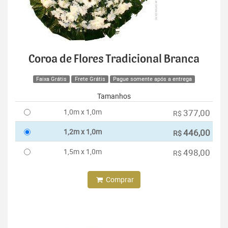
Coroa de Flores Tradicional Branca
Faixa Grátis
Frete Grátis
Pague somente após a entrega
Tamanhos
1,0m x 1,0m
377,00
R$
1,2m x 1,0m
446,00
R$
1,5m x 1,0m
498,00
R$
Comprar