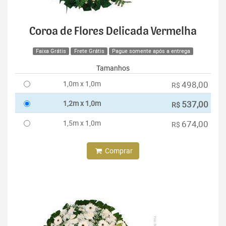
Coroa de Flores Delicada Vermelha
Faixa Grátis
Frete Grátis
Pague somente após a entrega
Tamanhos
1,0m x 1,0m
498,00
R$
1,2m x 1,0m
537,00
R$
1,5m x 1,0m
674,00
R$
Comprar