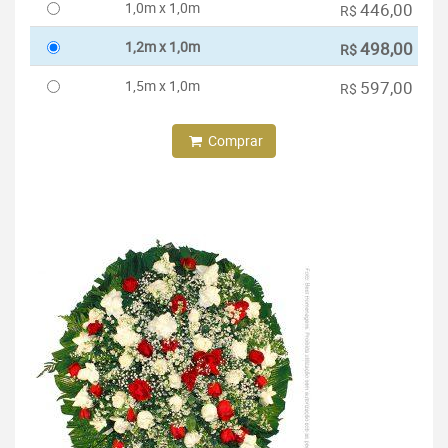
1,0m x 1,0m
446,00
R$
1,2m x 1,0m
498,00
R$
1,5m x 1,0m
597,00
R$
Comprar