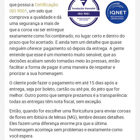
que possui a
Certificação
ISO 9001
, um selo que
comprova a qualidade e dá
uma segurança a mais de
que a coroa vai ser entregue
exatamente como foi combinado, no lugar certo e dentro do
prazo que foi acertado. E ainda tem um detalhe que quase
ninguém oferece: pagamento só depois da entrega. A gente
entende que esse é um momento muito sensível, que as
decisões acabam sendo tomadas meio às pressas, então
facilitar a forma de pagar é uma maneira de respeitar e
priorizar a sua homenagem.
O cliente pode fazer o pagamento em até 15 dias após a
entrega, seja por boleto, cartão ou até pix, do jeito que for
melhor. Outro ponto que sempre prezamos é a transparência:
todas as entregas têm nota fiscal, sem exceção.
Então, quando for escolher uma floricultura para enviar coroas
de flores em Ibitiúra de Minas (MG), lembre desses detalhes.
Eles fazem uma diferença enorme pra que a última
homenagem aconteça sem problemas e exatamente como
você espera.