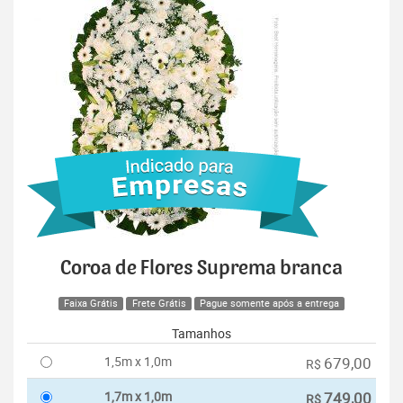
Coroa de Flores Suprema branca
Faixa Grátis
Frete Grátis
Pague somente após a entrega
Tamanhos
1,5m x 1,0m
679,00
R$
1,7m x 1,0m
749,00
R$