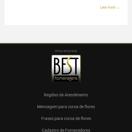
Leia mais →
Uma empresa
Regiões de Atendimento
Mensagem para coroa de flores
Frases para coroa de flores
Cadastro de Fornecedores