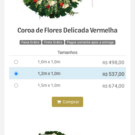
Coroa de Flores Delicada Vermelha
Faixa Grátis
Frete Grátis
Pague somente após a entrega
Tamanhos
1,0m x 1,0m
498,00
R$
1,2m x 1,0m
537,00
R$
1,5m x 1,0m
674,00
R$
Comprar