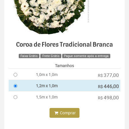
Coroa de Flores Tradicional Branca
Faixa Grátis
Frete Grátis
Pague somente após a entrega
Tamanhos
1,0m x 1,0m
377,00
R$
1,2m x 1,0m
446,00
R$
1,5m x 1,0m
498,00
R$
Comprar