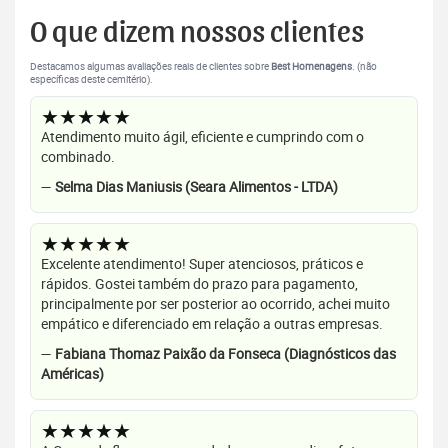
O que dizem nossos clientes
Destacamos algumas avaliações reais de clientes sobre
Best Homenagens
. (não
específicas deste cemitério).
★★★★★
Atendimento muito ágil, eficiente e cumprindo com o
combinado.
—
Selma Dias Maniusis (Seara Alimentos - LTDA)
★★★★★
Excelente atendimento! Super atenciosos, práticos e
rápidos. Gostei também do prazo para pagamento,
principalmente por ser posterior ao ocorrido, achei muito
empático e diferenciado em relação a outras empresas.
—
Fabiana Thomaz Paixão da Fonseca (Diagnósticos das
Américas)
★★★★★