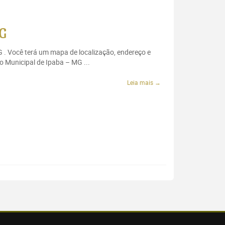
MG
G . Você terá um mapa de localização, endereço e
o Municipal de Ipaba – MG ...
Leia mais →