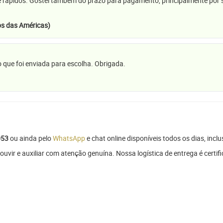
e rápidos. Gostei também do prazo para pagamento, principalmente por se
s das Américas)
 que foi enviada para escolha. Obrigada.
053
ou ainda pelo
WhatsApp
e chat online disponíveis todos os dias, inclu
ouvir e auxiliar com atenção genuína. Nossa logística de entrega é cert