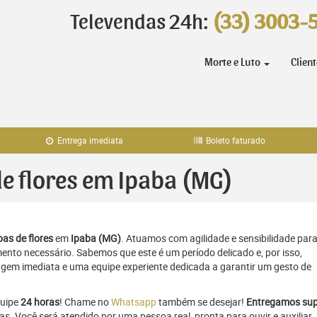
Televendas 24h:
(33) 3003-
Morte e Luto
Clien
Entrega imediata
Boleto faturado
de flores em Ipaba (MG)
as de flores
em
Ipaba (MG)
. Atuamos com agilidade e sensibilidade par
to necessário. Sabemos que este é um período delicado e, por isso,
gem imediata e uma equipe experiente dedicada a garantir um gesto de
quipe
24 horas
! Chame no
Whatsapp
também se desejar!
Entregamos sup
as. Você será atendido por uma pessoa real, pronta para ouvir e auxiliar