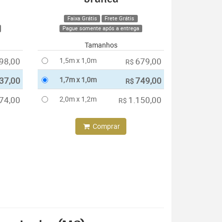
Faixa Grátis
Frete Grátis
Pague somente após a entrega
Tamanhos
98,00
1,5m x 1,0m
679,00
R$
37,00
1,7m x 1,0m
749,00
R$
74,00
2,0m x 1,2m
1.150,00
R$
Comprar