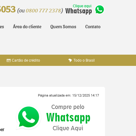
5053
(ou
0800 777 2378
)
tes
Área do cliente
Quem Somos
Contato
Cartão de crédito
Todo o Brasil
Página atualizada em: 15/12/2025 14:17
a
er