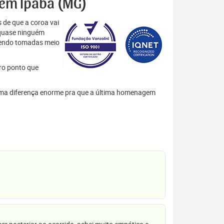
s em Ipaba (MG)
 de que a coroa vai
 quase ninguém
 sendo tomadas meio
tro ponto que
m uma diferença enorme pra que a última homenagem