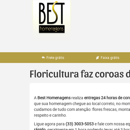
Pular
para
o
conteúdo
Frete grátis
Faixa grátis
Floricultura faz coroas 
A
Best Homenagens
realiza
entregas 24 horas de coro
que sua homenagem chegue ao local correto, no momen
cuidamos de tudo com atenção: flores frescas, monta
respeito e carinho.
Ligue agora para
(33) 3003-5053
e fale com nossa e
rápido
, geralmente em 1 hora podendo levar até 3 hor