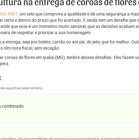
cultura na entrega de coroas de flore
 ISO 9001
, um selo que comprova a qualidade e dá uma segurança a mais
r certo e dentro do prazo que foi acertado. E ainda tem um detalhe que
ntende que esse é um momento muito sensível, que as decisões acabam
aneira de respeitar e priorizar a sua homenagem.
 entrega, seja por boleto, cartão ou até pix, do jeito que for melhor. Ou
s têm nota fiscal, sem exceção.
viar coroas de flores em Ipaba (MG), lembre desses detalhes. Eles faze
pera.
s
(não específicas deste cemitério).
 o combinado.