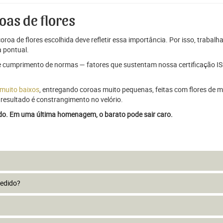
oas de flores
oroa de flores escolhida deve refletir essa importância. Por isso, trabal
 pontual.
e cumprimento de normas — fatores que sustentam nossa certificação ISO
 muito baixos
, entregando coroas muito pequenas, feitas com flores de má
resultado é constrangimento no velório.
ado. Em uma última homenagem, o barato pode sair caro.
pedido?