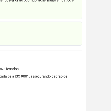
r posterior ao ocorrido, achei muito empático e
sive feriados.
ificada pela ISO 9001, assegurando padrão de