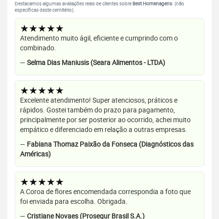
Destacamos algumas avaliações reais de clientes sobre
Best Homenagens
. (não
específicas deste cemitério).
★★★★★
Atendimento muito ágil, eficiente e cumprindo com o
combinado.
—
Selma Dias Maniusis (Seara Alimentos - LTDA)
★★★★★
Excelente atendimento! Super atenciosos, práticos e
rápidos. Gostei também do prazo para pagamento,
principalmente por ser posterior ao ocorrido, achei muito
empático e diferenciado em relação a outras empresas.
—
Fabiana Thomaz Paixão da Fonseca (Diagnósticos das
Américas)
★★★★★
A Coroa de flores encomendada correspondia a foto que
foi enviada para escolha. Obrigada.
—
Cristiane Novaes (Prosegur Brasil S.A.)