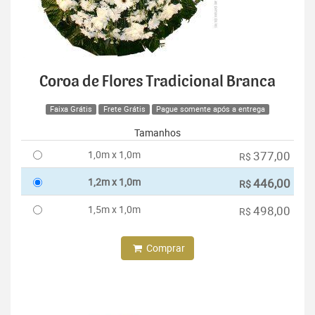
Coroa de Flores Tradicional Branca
Faixa Grátis
Frete Grátis
Pague somente após a entrega
Tamanhos
1,0m x 1,0m
377,00
R$
1,2m x 1,0m
446,00
R$
1,5m x 1,0m
498,00
R$
Comprar