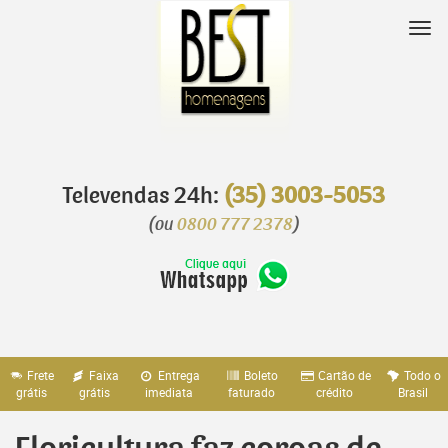
Pular
para
Nav
o
conteúdo
Televendas 24h:
(35) 3003-5053
(ou
0800 777 2378
)
Frete
Faixa
Entrega
Boleto
Cartão de
Todo o
grátis
grátis
imediata
faturado
crédito
Brasil