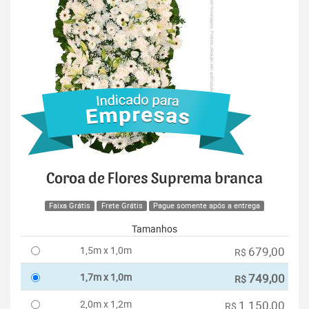
Coroa de Flores Suprema branca
Faixa Grátis
Frete Grátis
Pague somente após a entrega
Tamanhos
1,5m x 1,0m
679,00
R$
1,7m x 1,0m
749,00
R$
2,0m x 1,2m
1.150,00
R$