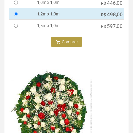
1,0m x 1,0m
446,00
R$
1,2m x 1,0m
498,00
R$
1,5m x 1,0m
597,00
R$
Comprar