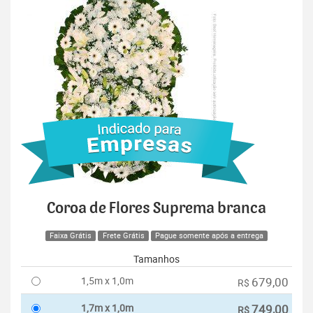
Coroa de Flores Suprema branca
Faixa Grátis
Frete Grátis
Pague somente após a entrega
Tamanhos
1,5m x 1,0m
679,00
R$
1,7m x 1,0m
749,00
R$