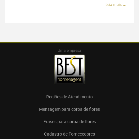
Leia mais →
Uma empresa
Regiões de Atendimento
Mensagem para coroa de flores
Frases para coroa de flores
Cadastro de Fornecedores