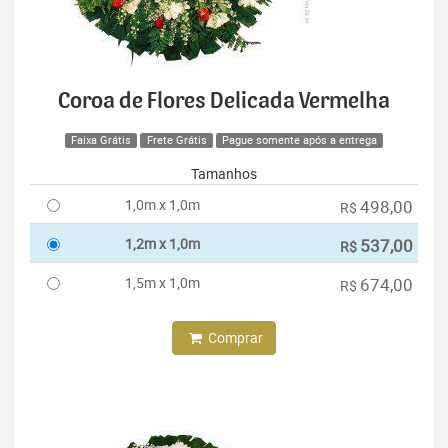
Coroa de Flores Delicada Vermelha
Faixa Grátis
Frete Grátis
Pague somente após a entrega
Tamanhos
1,0m x 1,0m
498,00
R$
1,2m x 1,0m
537,00
R$
1,5m x 1,0m
674,00
R$
Comprar