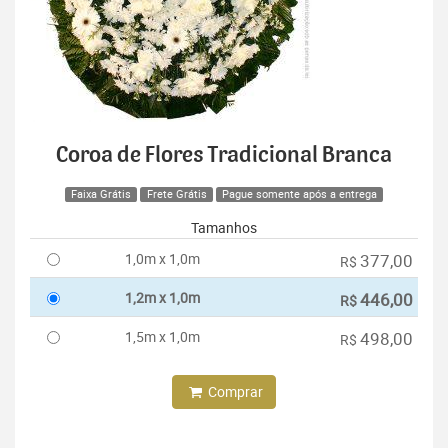
Coroa de Flores Tradicional Branca
Faixa Grátis
Frete Grátis
Pague somente após a entrega
Tamanhos
1,0m x 1,0m
377,00
R$
1,2m x 1,0m
446,00
R$
1,5m x 1,0m
498,00
R$
Comprar