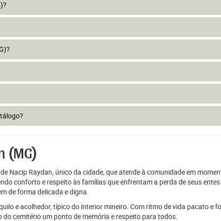
)?
G)?
atálogo?
n (MG)
 de Nacip Raydan, único da cidade, que atende à comunidade em momen
cendo conforto e respeito às famílias que enfrentam a perda de seus ente
m de forma delicada e digna.
o e acolhedor, típico do interior mineiro. Com ritmo de vida pacato e f
ço do cemitério um ponto de memória e respeito para todos.