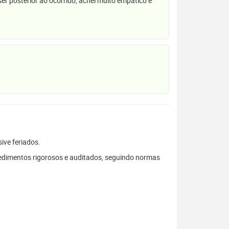
r posterior ao ocorrido, achei muito empático e
sive feriados.
edimentos rigorosos e auditados, seguindo normas