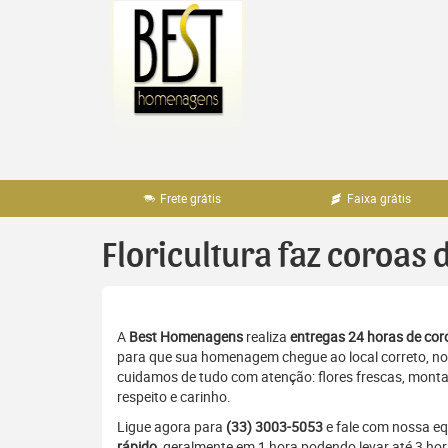
Pular
para
o
conteúdo
Frete grátis
Faixa grátis
Floricultura faz coroas
A
Best Homenagens
realiza
entregas 24 horas de coro
para que sua homenagem chegue ao local correto, no 
cuidamos de tudo com atenção: flores frescas, monta
respeito e carinho.
Ligue agora para
(33) 3003-5053
e fale com nossa e
rápido
, geralmente em 1 hora podendo levar até 3 ho