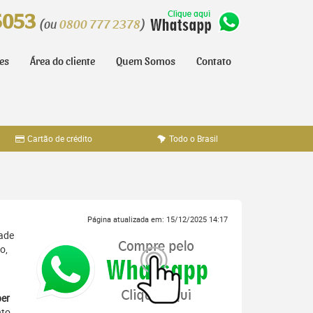
5053
(ou
0800 777 2378
)
tes
Área do cliente
Quem Somos
Contato
Cartão de crédito
Todo o Brasil
Página atualizada em: 15/12/2025 14:17
dade
o,
er
nto