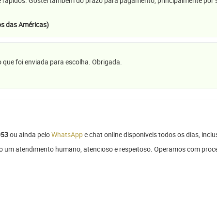
e rápidos. Gostei também do prazo para pagamento, principalmente por se
s das Américas)
 que foi enviada para escolha. Obrigada.
053
ou ainda pelo
WhatsApp
e chat online disponíveis todos os dias, inclu
indo um atendimento humano, atencioso e respeitoso. Operamos com proc