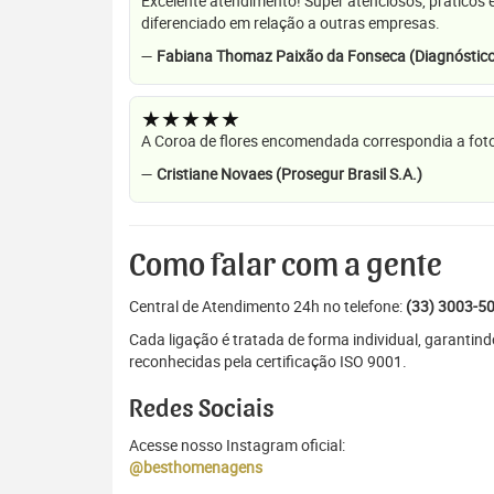
Excelente atendimento! Super atenciosos, práticos 
diferenciado em relação a outras empresas.
—
Fabiana Thomaz Paixão da Fonseca (Diagnóstico
★★★★★
A Coroa de flores encomendada correspondia a foto
—
Cristiane Novaes (Prosegur Brasil S.A.)
Como falar com a gente
Central de Atendimento 24h no telefone:
(33) 3003-5
Cada ligação é tratada de forma individual, garant
reconhecidas pela certificação ISO 9001.
Redes Sociais
Acesse nosso Instagram oficial:
@besthomenagens