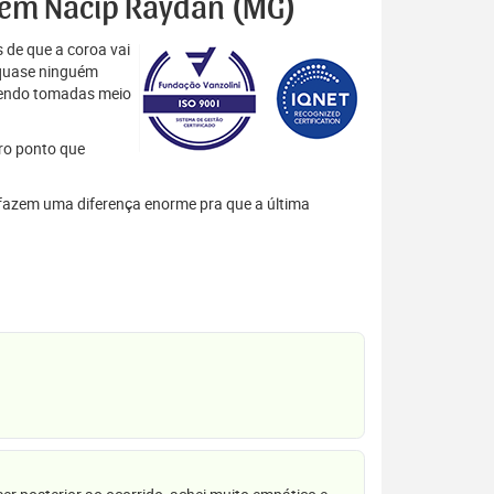
es em Nacip Raydan (MG)
 de que a coroa vai
 quase ninguém
 sendo tomadas meio
tro ponto que
s fazem uma diferença enorme pra que a última