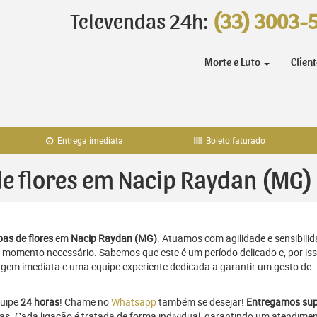
Televendas 24h:
(33) 3003-
Morte e Luto
Clien
Entrega imediata
Boleto faturado
 de flores em Nacip Raydan (MG)
as de flores
em
Nacip Raydan (MG)
. Atuamos com agilidade e sensibili
momento necessário. Sabemos que este é um período delicado e, por iss
gem imediata e uma equipe experiente dedicada a garantir um gesto de
quipe
24 horas
! Chame no
Whatsapp
também se desejar!
Entregamos sup
ras. Cada ligação é tratada de forma individual, garantindo um atendime