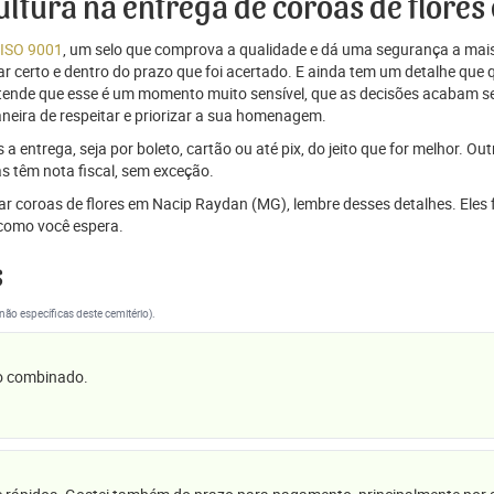
cultura na entrega de coroas de flor
 ISO 9001
, um selo que comprova a qualidade e dá uma segurança a mais
r certo e dentro do prazo que foi acertado. E ainda tem um detalhe que
ntende que esse é um momento muito sensível, que as decisões acabam
aneira de respeitar e priorizar a sua homenagem.
 entrega, seja por boleto, cartão ou até pix, do jeito que for melhor. Ou
s têm nota fiscal, sem exceção.
iar coroas de flores em Nacip Raydan (MG), lembre desses detalhes. Ele
omo você espera.
s
(não específicas deste cemitério).
 o combinado.