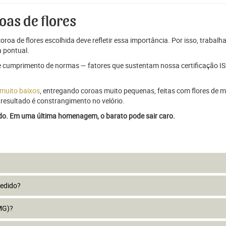
oas de flores
oroa de flores escolhida deve refletir essa importância. Por isso, trabal
 pontual.
e cumprimento de normas — fatores que sustentam nossa certificação ISO
 muito baixos
, entregando coroas muito pequenas, feitas com flores de má
resultado é constrangimento no velório.
ado. Em uma última homenagem, o barato pode sair caro.
pedido?
MG)?