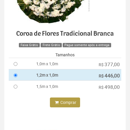
Coroa de Flores Tradicional Branca
Faixa Grátis
Frete Grátis
Pague somente após a entrega
Tamanhos
1,0m x 1,0m
377,00
R$
1,2m x 1,0m
446,00
R$
1,5m x 1,0m
498,00
R$
Comprar