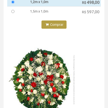
1,2m x 1,0m
498,00
R$
1,5m x 1,0m
597,00
R$
Comprar