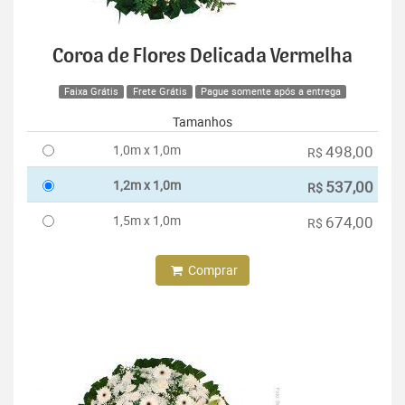
Coroa de Flores Delicada Vermelha
Faixa Grátis
Frete Grátis
Pague somente após a entrega
Tamanhos
1,0m x 1,0m
498,00
R$
1,2m x 1,0m
537,00
R$
1,5m x 1,0m
674,00
R$
Comprar