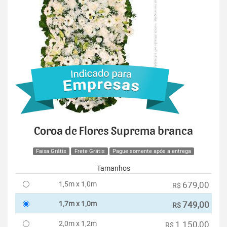
Coroa de Flores Suprema branca
Faixa Grátis
Frete Grátis
Pague somente após a entrega
Tamanhos
1,5m x 1,0m
679,00
R$
1,7m x 1,0m
749,00
R$
2,0m x 1,2m
1.150,00
R$