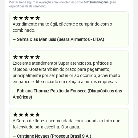
Destacamos algumas avaliações reais de clientes sobre
Best Homenagens
. (não
específicas deste cemitério).
★★★★★
Atendimento muito ágil, eficiente e cumprindo com o
combinado.
—
Selma Dias Maniusis (Seara Alimentos - LTDA)
★★★★★
Excelente atendimento! Super atenciosos, práticos e
rápidos. Gostei também do prazo para pagamento,
principalmente por ser posterior ao ocorrido, achei muito
empático e diferenciado em relação a outras empresas.
—
Fabiana Thomaz Paixão da Fonseca (Diagnósticos das
Américas)
★★★★★
A Coroa de flores encomendada correspondia a foto que
foi enviada para escolha. Obrigada.
—
Cristiane Novaes (Prosegur Brasil S.A.)