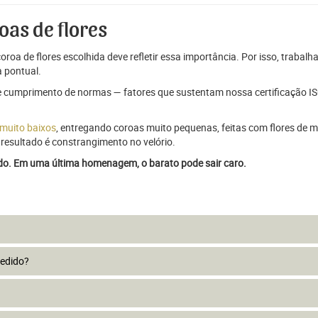
oas de flores
oroa de flores escolhida deve refletir essa importância. Por isso, trabal
 pontual.
e cumprimento de normas — fatores que sustentam nossa certificação ISO
 muito baixos
, entregando coroas muito pequenas, feitas com flores de má
resultado é constrangimento no velório.
ado. Em uma última homenagem, o barato pode sair caro.
pedido?