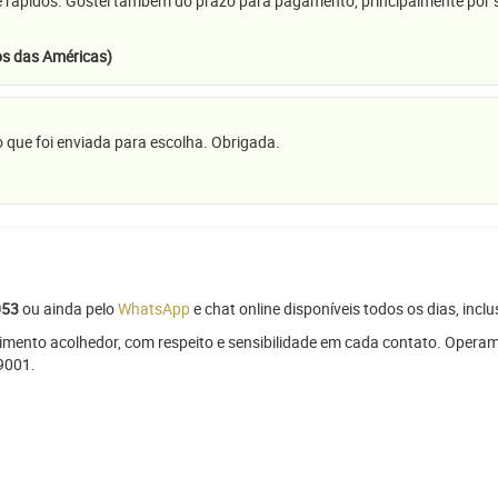
e rápidos. Gostei também do prazo para pagamento, principalmente por se
s das Américas)
 que foi enviada para escolha. Obrigada.
053
ou ainda pelo
WhatsApp
e chat online disponíveis todos os dias, inclu
imento acolhedor, com respeito e sensibilidade em cada contato. Opera
9001.