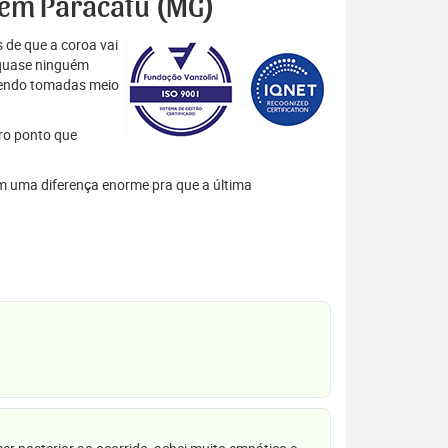
s em Paracatu (MG)
 de que a coroa vai
 quase ninguém
 sendo tomadas meio
tro ponto que
em uma diferença enorme pra que a última