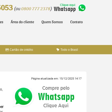
5053
(ou
0800 777 2378
)
tes
Área do cliente
Quem Somos
Contato
Cartão de crédito
Todo o Brasil
Página atualizada em: 15/12/2025 14:17
o,
er
or,