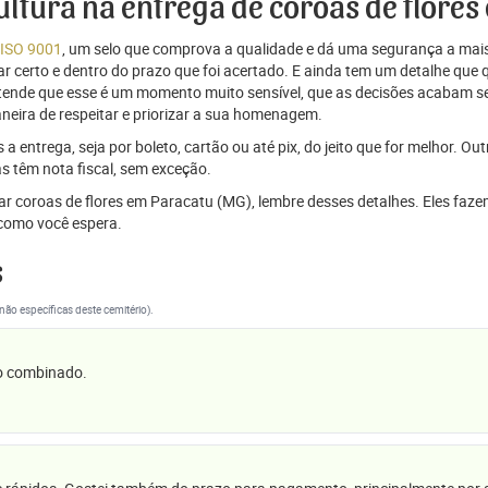
cultura na entrega de coroas de flore
 ISO 9001
, um selo que comprova a qualidade e dá uma segurança a mais
r certo e dentro do prazo que foi acertado. E ainda tem um detalhe que
ntende que esse é um momento muito sensível, que as decisões acabam
aneira de respeitar e priorizar a sua homenagem.
 entrega, seja por boleto, cartão ou até pix, do jeito que for melhor. Ou
s têm nota fiscal, sem exceção.
iar coroas de flores em Paracatu (MG), lembre desses detalhes. Eles faz
omo você espera.
s
(não específicas deste cemitério).
 o combinado.