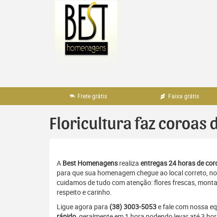
Pular
para
o
conteúdo
Frete grátis
Faixa grátis
Floricultura faz coroas
A
Best Homenagens
realiza
entregas 24 horas de coro
para que sua homenagem chegue ao local correto, no 
cuidamos de tudo com atenção: flores frescas, monta
respeito e carinho.
Ligue agora para
(38) 3003-5053
e fale com nossa e
rápido
, geralmente em 1 hora podendo levar até 3 ho