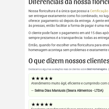
Diferenciais da nossa flori
Nossa floricultura é a única que possui a
Certificação
ser entregue exatamente como foi combinado, no luga
oferece: pagamento só depois da entrega. A gente e
às pressas, então facilitar a forma de pagar é uma m
O cliente pode fazer o pagamento em até 15 dias após a
sempre prezamos é a transparência: todas as entrega
Então, quando for escolher uma floricultura para env
homenagem aconteça sem problemas e exatamente c
O que dizem nossos cliente
Destacamos algumas avaliações reais de clientes sobre
Best Homenagens
. 
★★★★★
Atendimento muito ágil, eficiente e cumprindo com
—
Selma Dias Maniusis (Seara Alimentos - LTDA)
★★★★★