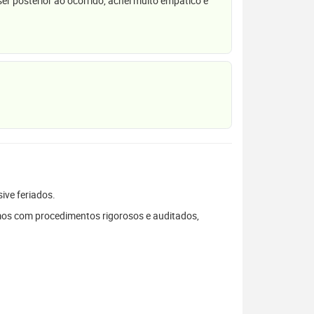
r posterior ao ocorrido, achei muito empático e
sive feriados.
mos com procedimentos rigorosos e auditados,