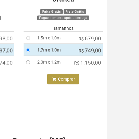
Faixa Grátis
Frete Grátis
Pague somente após a entrega
Tamanhos
98,00
1,5m x 1,0m
679,00
R$
37,00
1,7m x 1,0m
749,00
R$
74,00
2,0m x 1,2m
1.150,00
R$
Comprar