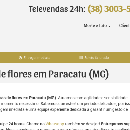
Televendas 24h:
(38) 3003-
Morte e Luto
Clien
Entrega imediata
Boleto faturado
 de flores em Paracatu (MG)
as de flores
em
Paracatu (MG)
. Atuamos com agilidade e sensibilidade
momento necessário. Sabemos que este é um período delicado e, por iss
gem imediata e uma equipe experiente dedicada a garantir um gesto de
quipe
24 horas
! Chame no
Whatsapp
também se desejar!
Entregamos sup
ras. Nossa equipe está preparada para oferecer um atendimento acolhed