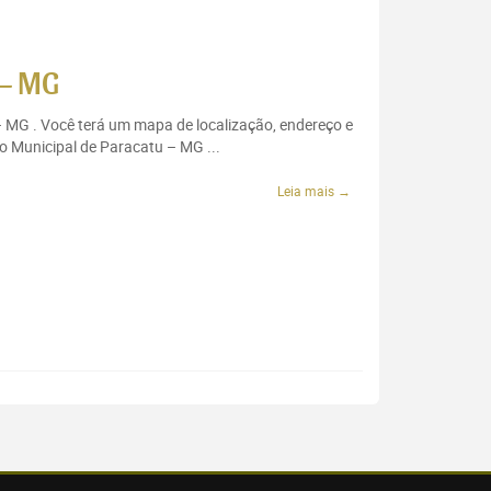
 – MG
– MG . Você terá um mapa de localização, endereço e
o Municipal de Paracatu – MG ...
Leia mais →