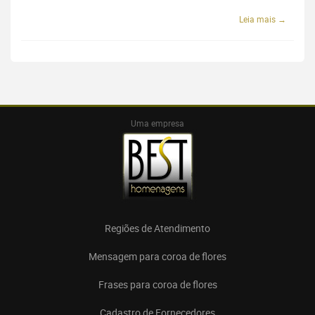
Leia mais →
Uma empresa
Regiões de Atendimento
Mensagem para coroa de flores
Frases para coroa de flores
Cadastro de Fornecedores