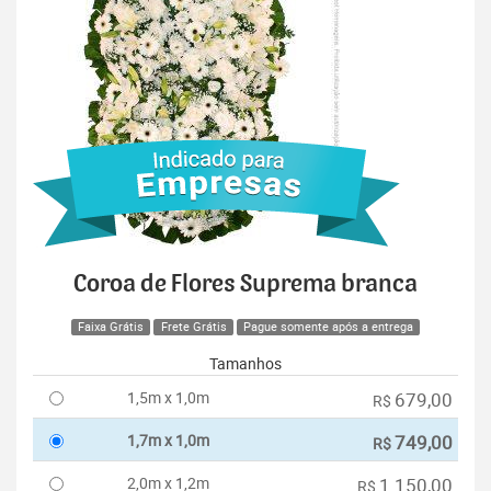
Coroa de Flores Suprema branca
Faixa Grátis
Frete Grátis
Pague somente após a entrega
Tamanhos
1,5m x 1,0m
679,00
R$
1,7m x 1,0m
749,00
R$
2,0m x 1,2m
1.150,00
R$