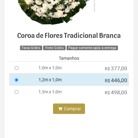
Coroa de Flores Tradicional Branca
Faixa Grátis
Frete Grátis
Pague somente após a entrega
Tamanhos
1,0m x 1,0m
377,00
R$
1,2m x 1,0m
446,00
R$
1,5m x 1,0m
498,00
R$
Comprar