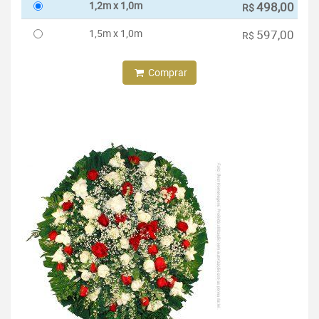
1,2m x 1,0m
498,00
R$
1,5m x 1,0m
597,00
R$
Comprar