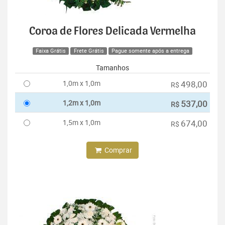
Coroa de Flores Delicada Vermelha
Faixa Grátis
Frete Grátis
Pague somente após a entrega
Tamanhos
1,0m x 1,0m
498,00
R$
1,2m x 1,0m
537,00
R$
1,5m x 1,0m
674,00
R$
Comprar