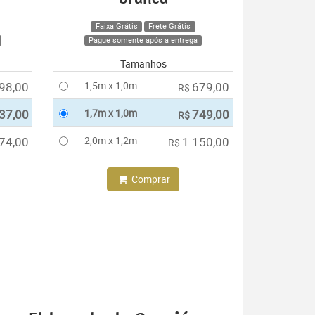
Faixa Grátis
Frete Grátis
Pague somente após a entrega
Tamanhos
98,00
1,5m x 1,0m
679,00
R$
37,00
1,7m x 1,0m
749,00
R$
74,00
2,0m x 1,2m
1.150,00
R$
Comprar