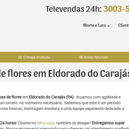
Televendas 24h:
3003-
Morte e Luto
Clien
Entrega imediata
Boleto faturado
de flores em Eldorado do Carajá
as de flores
em
Eldorado do Carajás (PA)
. Atuamos com agilidade e
al correto, no momento necessário. Sabemos que este é um período
flores frescas, montagem imediata e uma equipe experiente dedicada a
24 horas
! Chame no
Whatsapp
também se desejar!
Entregamos super
ras. Nossa equipe está preparada para oferecer um atendimento acolhed