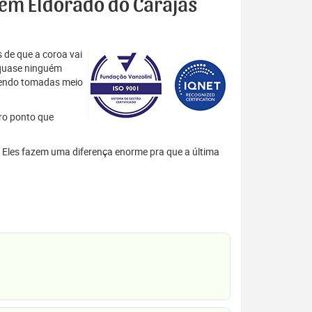
s em Eldorado do Carajás
 de que a coroa vai
 quase ninguém
 sendo tomadas meio
tro ponto que
s. Eles fazem uma diferença enorme pra que a última