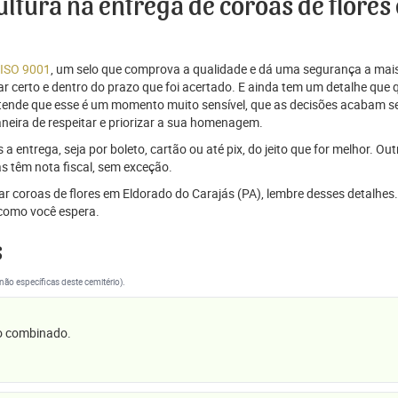
cultura na entrega de coroas de flore
 ISO 9001
, um selo que comprova a qualidade e dá uma segurança a mais
r certo e dentro do prazo que foi acertado. E ainda tem um detalhe que
ntende que esse é um momento muito sensível, que as decisões acabam
aneira de respeitar e priorizar a sua homenagem.
 entrega, seja por boleto, cartão ou até pix, do jeito que for melhor. Ou
s têm nota fiscal, sem exceção.
iar coroas de flores em Eldorado do Carajás (PA), lembre desses detalhe
omo você espera.
s
(não específicas deste cemitério).
 o combinado.