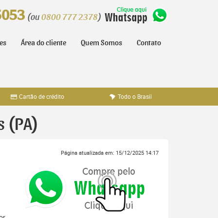
5053
(ou
0800 777 2378
)
tes
Área do cliente
Quem Somos
Contato
Cartão de crédito
Todo o Brasil
s (PA)
Página atualizada em: 15/12/2025 14:17
or,