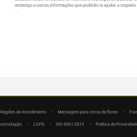
endereço e outras informações que poderão te ajudar a respeito
...
Regiões de Atendimento
Mensagem para coroa de flores
Fra
Contratação
LGPD
ISO 9001:2015
Política de Privacidad