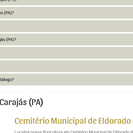
ás (PA)?
jás (PA)?
atálogo?
Carajás (PA)
Cemitério Municipal de Eldorado 
Localize nossa floricultura em Cemitério Municipal de Eldorado 