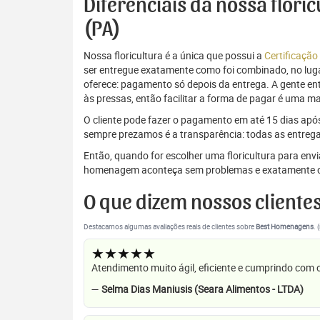
Diferenciais da nossa flori
(PA)
Nossa floricultura é a única que possui a
Certificação
ser entregue exatamente como foi combinado, no luga
oferece: pagamento só depois da entrega. A gente e
às pressas, então facilitar a forma de pagar é uma m
O cliente pode fazer o pagamento em até 15 dias após a
sempre prezamos é a transparência: todas as entrega
Então, quando for escolher uma floricultura para env
homenagem aconteça sem problemas e exatamente c
O que dizem nossos cliente
Destacamos algumas avaliações reais de clientes sobre
Best Homenagens
. 
★★★★★
Atendimento muito ágil, eficiente e cumprindo com
—
Selma Dias Maniusis (Seara Alimentos - LTDA)