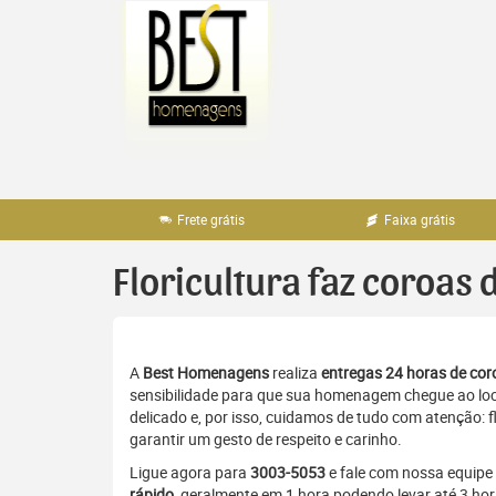
Pular
para
o
conteúdo
Frete grátis
Faixa grátis
Floricultura faz coroas 
A
Best Homenagens
realiza
entregas 24 horas de coro
sensibilidade para que sua homenagem chegue ao loc
delicado e, por isso, cuidamos de tudo com atenção: 
garantir um gesto de respeito e carinho.
Ligue agora para
3003-5053
e fale com nossa equipe
rápido
, geralmente em 1 hora podendo levar até 3 ho