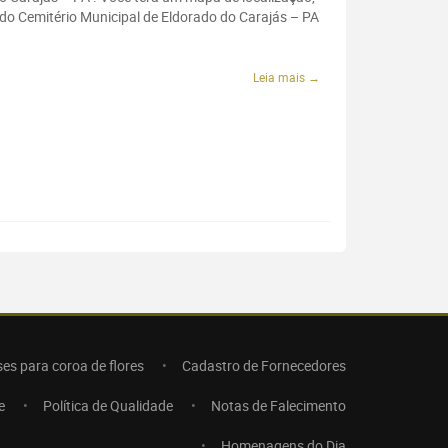
 do Cemitério Municipal de Eldorado do Carajás – PA
Leia mais →
ses para coroa de flores
Cadastro de Fornecedores
e
Política de Qualidade
Notas de Falecimento
Homenagens do Dia