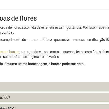
oas de flores
oroa de flores escolhida deve refletir essa importância. Por isso, trabal
 pontual.
e cumprimento de normas — fatores que sustentam nossa certificação ISO
 muito baixos
, entregando coroas muito pequenas, feitas com flores de má
resultado é constrangimento no velório.
ado. Em uma última homenagem, o barato pode sair caro.
pedido?
ajás (PA)?