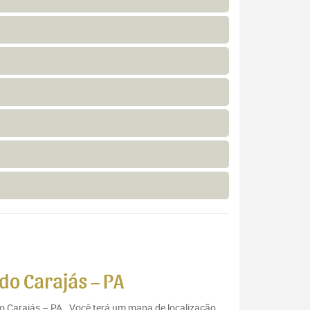
do Carajás – PA
do Carajás – PA . Você terá um mapa de localização,