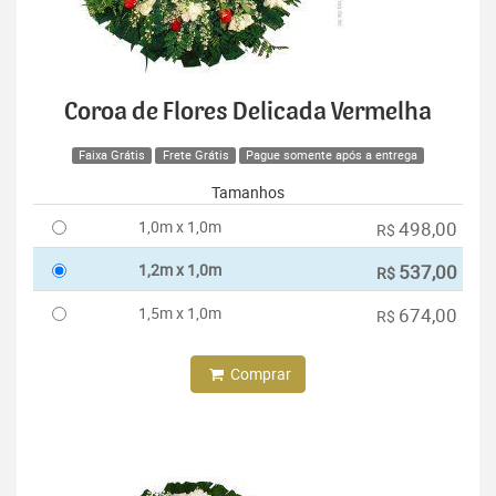
Coroa de Flores Delicada Vermelha
Faixa Grátis
Frete Grátis
Pague somente após a entrega
Tamanhos
1,0m x 1,0m
498,00
R$
1,2m x 1,0m
537,00
R$
1,5m x 1,0m
674,00
R$
Comprar