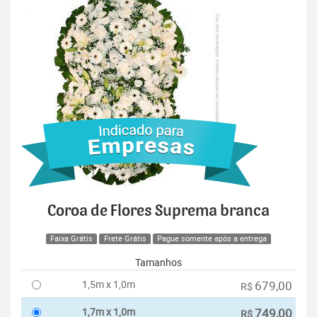
Coroa de Flores Suprema branca
Faixa Grátis
Frete Grátis
Pague somente após a entrega
Tamanhos
1,5m x 1,0m
679,00
R$
1,7m x 1,0m
749,00
R$