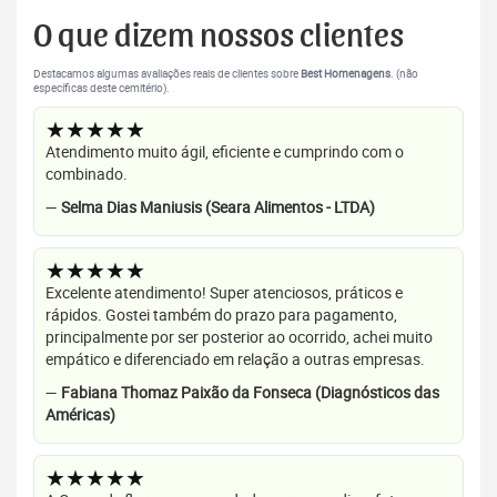
O que dizem nossos clientes
Destacamos algumas avaliações reais de clientes sobre
Best Homenagens
. (não
específicas deste cemitério).
★★★★★
Atendimento muito ágil, eficiente e cumprindo com o
combinado.
—
Selma Dias Maniusis (Seara Alimentos - LTDA)
★★★★★
Excelente atendimento! Super atenciosos, práticos e
rápidos. Gostei também do prazo para pagamento,
principalmente por ser posterior ao ocorrido, achei muito
empático e diferenciado em relação a outras empresas.
—
Fabiana Thomaz Paixão da Fonseca (Diagnósticos das
Américas)
★★★★★