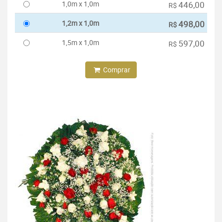
1,0m x 1,0m
446,00
R$
1,2m x 1,0m
498,00
R$
1,5m x 1,0m
597,00
R$
Comprar