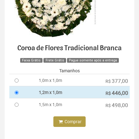
Coroa de Flores Tradicional Branca
Faixa Grátis
Frete Grátis
Pague somente após a entrega
Tamanhos
1,0m x 1,0m
377,00
R$
1,2m x 1,0m
446,00
R$
1,5m x 1,0m
498,00
R$
Comprar