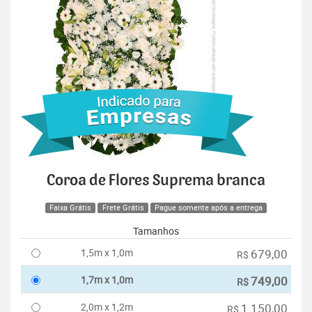
Coroa de Flores Suprema branca
Faixa Grátis
Frete Grátis
Pague somente após a entrega
Tamanhos
1,5m x 1,0m
679,00
R$
1,7m x 1,0m
749,00
R$
2,0m x 1,2m
1.150,00
R$