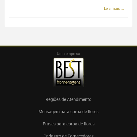
Leia mais →
Uma empresa
Regiões de Atendimento
Mensagem para coroa de flores
Frases para coroa de flores
Cadastro de Fornecedores