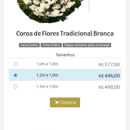
Coroa de Flores Tradicional Branca
Faixa Grátis
Frete Grátis
Pague somente após a entrega
Tamanhos
1,0m x 1,0m
377,00
R$
1,2m x 1,0m
446,00
R$
1,5m x 1,0m
498,00
R$
Comprar