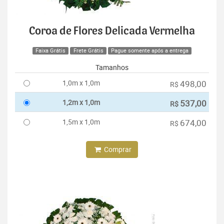
Coroa de Flores Delicada Vermelha
Faixa Grátis
Frete Grátis
Pague somente após a entrega
Tamanhos
1,0m x 1,0m
498,00
R$
1,2m x 1,0m
537,00
R$
1,5m x 1,0m
674,00
R$
Comprar