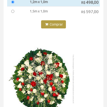
1,2m x 1,0m
498,00
R$
1,5m x 1,0m
597,00
R$
Comprar