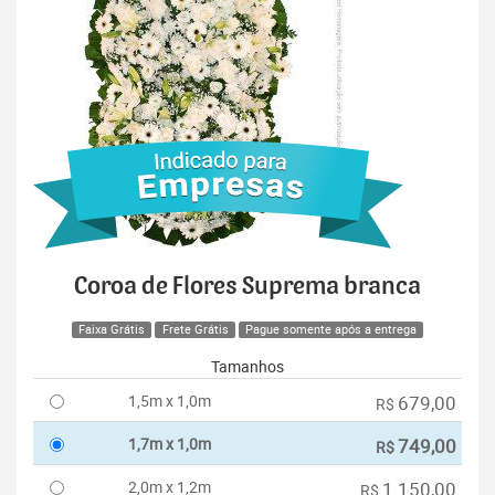
Coroa de Flores Suprema branca
Faixa Grátis
Frete Grátis
Pague somente após a entrega
Tamanhos
1,5m x 1,0m
679,00
R$
1,7m x 1,0m
749,00
R$
2,0m x 1,2m
1.150,00
R$