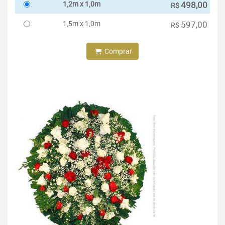
1,2m x 1,0m
498,00
R$
1,5m x 1,0m
597,00
R$
Comprar