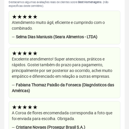
Destacamos algumas avaliações reais de clientes sobre
Best Homenagens
. (não
específicas deste cemitério).
★★★★★
Atendimento muito ágil, eficiente e cumprindo com o
combinado.
—
Selma Dias Maniusis (Seara Alimentos - LTDA)
★★★★★
Excelente atendimento! Super atenciosos, práticos e
rápidos. Gostei também do prazo para pagamento,
principalmente por ser posterior ao ocorrido, achei muito
empático e diferenciado em relação a outras empresas.
—
Fabiana Thomaz Paixão da Fonseca (Diagnósticos das
Américas)
★★★★★
A Coroa de flores encomendada correspondia a foto que
foi enviada para escolha. Obrigada.
—
Cristiane Novaes (Prosegur Brasil S.A.)