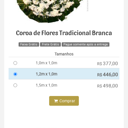
Coroa de Flores Tradicional Branca
Faixa Grátis
Frete Grátis
Pague somente após a entrega
Tamanhos
1,0m x 1,0m
377,00
R$
1,2m x 1,0m
446,00
R$
1,5m x 1,0m
498,00
R$
Comprar