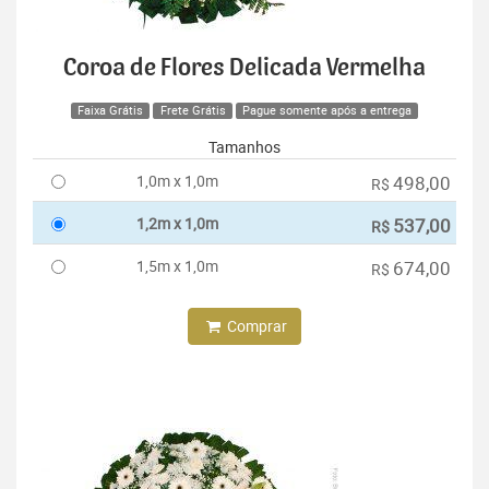
Coroa de Flores Delicada Vermelha
Faixa Grátis
Frete Grátis
Pague somente após a entrega
Tamanhos
1,0m x 1,0m
498,00
R$
1,2m x 1,0m
537,00
R$
1,5m x 1,0m
674,00
R$
Comprar