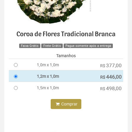
Coroa de Flores Tradicional Branca
Faixa Grátis
Frete Grátis
Pague somente após a entrega
Tamanhos
1,0m x 1,0m
377,00
R$
1,2m x 1,0m
446,00
R$
1,5m x 1,0m
498,00
R$
Comprar