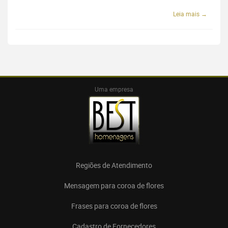
Leia mais →
Uma empresa
Regiões de Atendimento
Mensagem para coroa de flores
Frases para coroa de flores
Cadastro de Fornecedores