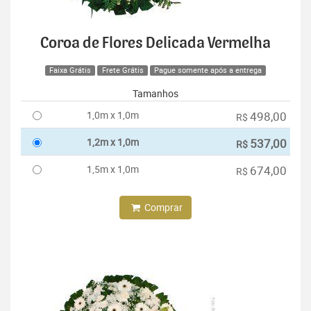
Coroa de Flores Delicada Vermelha
Faixa Grátis
Frete Grátis
Pague somente após a entrega
Tamanhos
1,0m x 1,0m
498,00
R$
1,2m x 1,0m
537,00
R$
1,5m x 1,0m
674,00
R$
Comprar