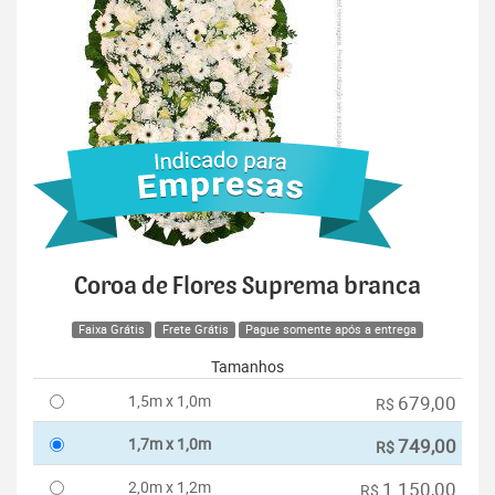
Coroa de Flores Suprema branca
Faixa Grátis
Frete Grátis
Pague somente após a entrega
Tamanhos
1,5m x 1,0m
679,00
R$
1,7m x 1,0m
749,00
R$
2,0m x 1,2m
1.150,00
R$