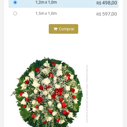
1,2m x 1,0m
498,00
R$
1,5m x 1,0m
597,00
R$
Comprar