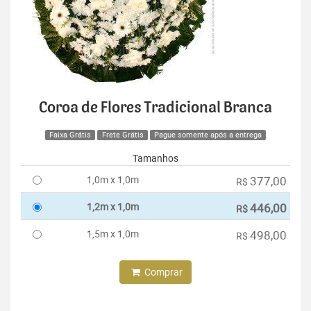
Coroa de Flores Tradicional Branca
Faixa Grátis
Frete Grátis
Pague somente após a entrega
Tamanhos
1,0m x 1,0m
377,00
R$
1,2m x 1,0m
446,00
R$
1,5m x 1,0m
498,00
R$
Comprar