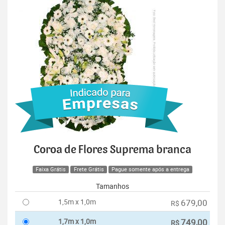
Coroa de Flores Suprema branca
Faixa Grátis
Frete Grátis
Pague somente após a entrega
Tamanhos
1,5m x 1,0m
679,00
R$
1,7m x 1,0m
749,00
R$