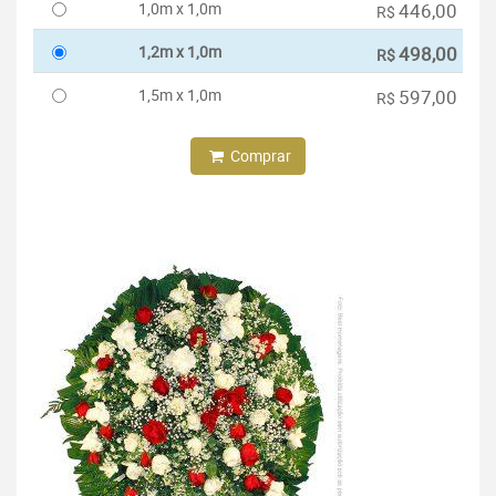
1,0m x 1,0m
446,00
R$
1,2m x 1,0m
498,00
R$
1,5m x 1,0m
597,00
R$
Comprar