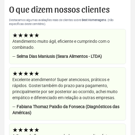
O que dizem nossos clientes
Destacamos algumas avaliações reais de clientes sobre
Best Homenagens
. (não
específicas deste cemitério).
★★★★★
Atendimento muito ágil, eficiente e cumprindo com o
combinado.
—
Selma Dias Maniusis (Seara Alimentos - LTDA)
★★★★★
Excelente atendimento! Super atenciosos, práticos e
rápidos. Gostei também do prazo para pagamento,
principalmente por ser posterior ao ocorrido, achei muito
empático e diferenciado em relação a outras empresas.
—
Fabiana Thomaz Paixão da Fonseca (Diagnósticos das
Américas)
★★★★★