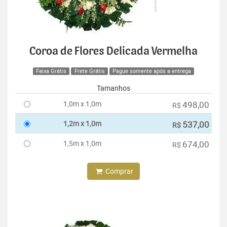
Coroa de Flores Delicada Vermelha
Faixa Grátis
Frete Grátis
Pague somente após a entrega
Tamanhos
1,0m x 1,0m
498,00
R$
1,2m x 1,0m
537,00
R$
1,5m x 1,0m
674,00
R$
Comprar