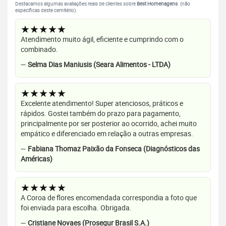
Destacamos algumas avaliações reais de clientes sobre
Best Homenagens
. (não
específicas deste cemitério).
★★★★★
Atendimento muito ágil, eficiente e cumprindo com o
combinado.
—
Selma Dias Maniusis (Seara Alimentos - LTDA)
★★★★★
Excelente atendimento! Super atenciosos, práticos e
rápidos. Gostei também do prazo para pagamento,
principalmente por ser posterior ao ocorrido, achei muito
empático e diferenciado em relação a outras empresas.
—
Fabiana Thomaz Paixão da Fonseca (Diagnósticos das
Américas)
★★★★★
A Coroa de flores encomendada correspondia a foto que
foi enviada para escolha. Obrigada.
—
Cristiane Novaes (Prosegur Brasil S.A.)