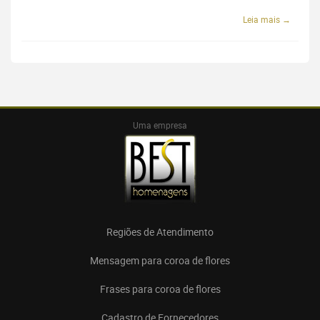
Leia mais →
Uma empresa
Regiões de Atendimento
Mensagem para coroa de flores
Frases para coroa de flores
Cadastro de Fornecedores