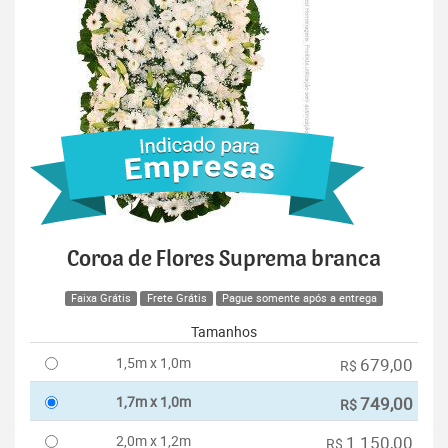
Coroa de Flores Suprema branca
Faixa Grátis
Frete Grátis
Pague somente após a entrega
Tamanhos
1,5m x 1,0m
679,00
R$
1,7m x 1,0m
749,00
R$
2,0m x 1,2m
1.150,00
R$