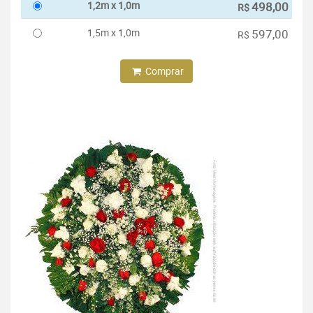
1,2m x 1,0m
498,00
R$
1,5m x 1,0m
597,00
R$
Comprar