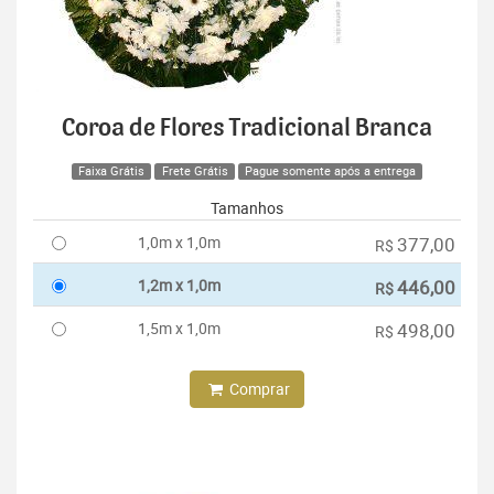
Coroa de Flores Tradicional Branca
Faixa Grátis
Frete Grátis
Pague somente após a entrega
Tamanhos
1,0m x 1,0m
377,00
R$
1,2m x 1,0m
446,00
R$
1,5m x 1,0m
498,00
R$
Comprar