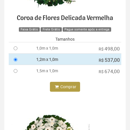
Coroa de Flores Delicada Vermelha
Faixa Grátis
Frete Grátis
Pague somente após a entrega
Tamanhos
1,0m x 1,0m
498,00
R$
1,2m x 1,0m
537,00
R$
1,5m x 1,0m
674,00
R$
Comprar