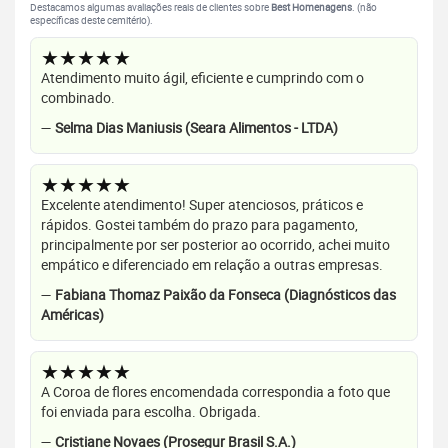
Destacamos algumas avaliações reais de clientes sobre
Best Homenagens
. (não
específicas deste cemitério).
★★★★★
Atendimento muito ágil, eficiente e cumprindo com o
combinado.
—
Selma Dias Maniusis (Seara Alimentos - LTDA)
★★★★★
Excelente atendimento! Super atenciosos, práticos e
rápidos. Gostei também do prazo para pagamento,
principalmente por ser posterior ao ocorrido, achei muito
empático e diferenciado em relação a outras empresas.
—
Fabiana Thomaz Paixão da Fonseca (Diagnósticos das
Américas)
★★★★★
A Coroa de flores encomendada correspondia a foto que
foi enviada para escolha. Obrigada.
—
Cristiane Novaes (Prosegur Brasil S.A.)