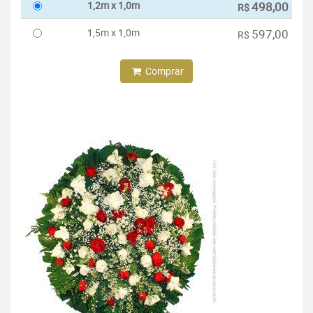
1,2m x 1,0m
498,00
R$
1,5m x 1,0m
597,00
R$
Comprar