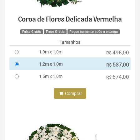
Coroa de Flores Delicada Vermelha
Faixa Grátis
Frete Grátis
Pague somente após a entrega
Tamanhos
1,0m x 1,0m
498,00
R$
1,2m x 1,0m
537,00
R$
1,5m x 1,0m
674,00
R$
Comprar