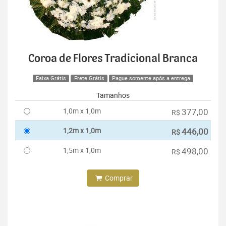
Coroa de Flores Tradicional Branca
Faixa Grátis
Frete Grátis
Pague somente após a entrega
Tamanhos
1,0m x 1,0m
377,00
R$
1,2m x 1,0m
446,00
R$
1,5m x 1,0m
498,00
R$
Comprar