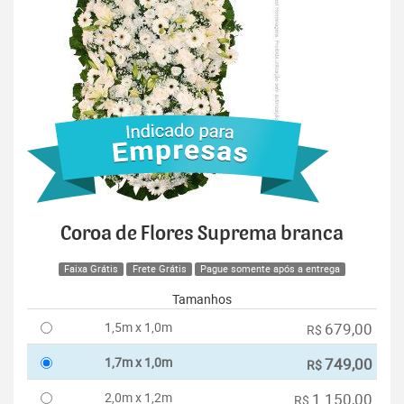
Coroa de Flores Suprema branca
Faixa Grátis
Frete Grátis
Pague somente após a entrega
Tamanhos
1,5m x 1,0m
679,00
R$
1,7m x 1,0m
749,00
R$
2,0m x 1,2m
1.150,00
R$