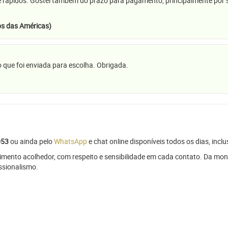
e rápidos. Gostei também do prazo para pagamento, principalmente por se
s das Américas)
 que foi enviada para escolha. Obrigada.
053
ou ainda pelo
WhatsApp
e chat online disponíveis todos os dias, inclu
mento acolhedor, com respeito e sensibilidade em cada contato. Da mon
issionalismo.