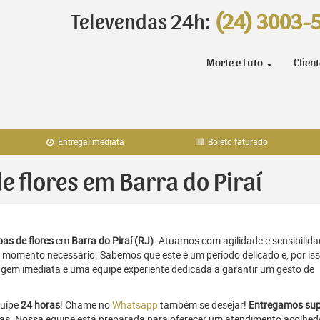
Televendas 24h:
(24) 3003-
Morte e Luto
Clien
Entrega imediata
Boleto faturado
de flores em Barra do Piraí
as de flores
em
Barra do Piraí (RJ)
. Atuamos com agilidade e sensibilid
momento necessário. Sabemos que este é um período delicado e, por iss
gem imediata e uma equipe experiente dedicada a garantir um gesto de
quipe
24 horas
! Chame no
Whatsapp
também se desejar!
Entregamos sup
ras. Nossa equipe está preparada para oferecer um atendimento acolhed