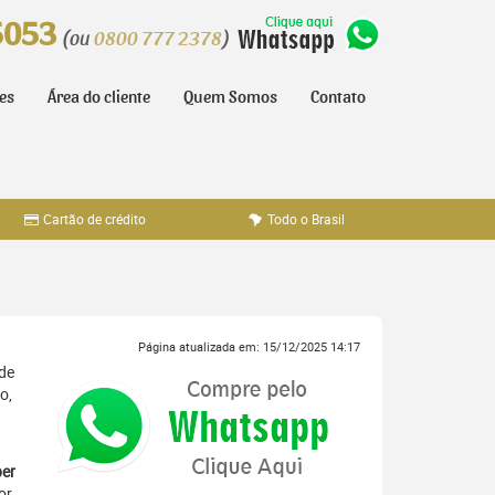
5053
(ou
0800 777 2378
)
tes
Área do cliente
Quem Somos
Contato
Cartão de crédito
Todo o Brasil
Página atualizada em: 15/12/2025 14:17
ade
o,
er
or,