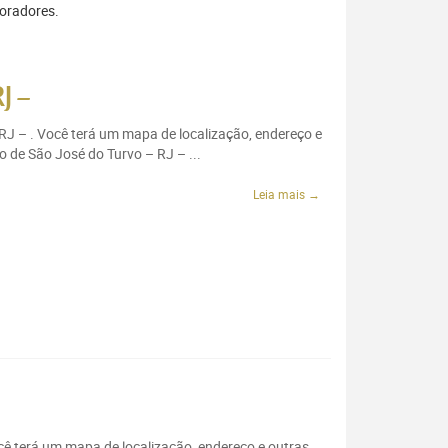
moradores.
J –
 RJ – . Você terá um mapa de localização, endereço e
o de São José do Turvo – RJ – ...
Leia mais →
ocê terá um mapa de localização, endereço e outras