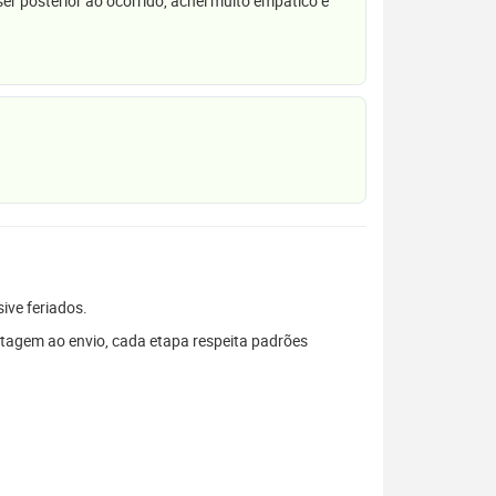
r posterior ao ocorrido, achei muito empático e
sive feriados.
tagem ao envio, cada etapa respeita padrões