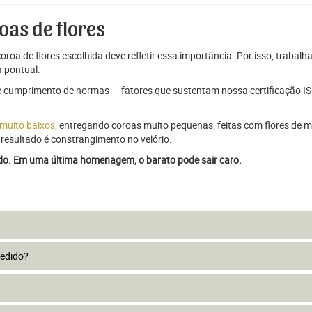
oas de flores
oroa de flores escolhida deve refletir essa importância. Por isso, trabal
 pontual.
e cumprimento de normas — fatores que sustentam nossa certificação ISO
 muito baixos
, entregando coroas muito pequenas, feitas com flores de má
resultado é constrangimento no velório.
ado. Em uma última homenagem, o barato pode sair caro.
pedido?