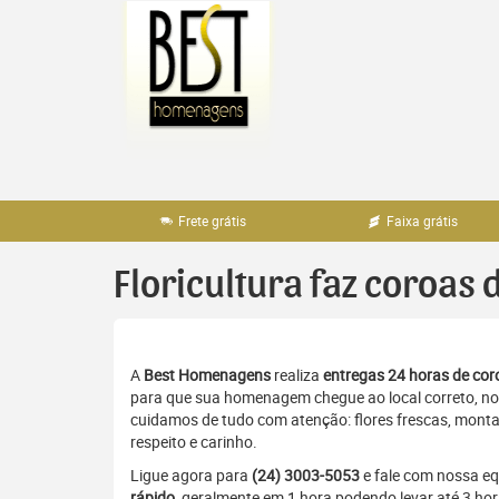
Pular
para
o
conteúdo
Frete grátis
Faixa grátis
Floricultura faz coroas 
A
Best Homenagens
realiza
entregas 24 horas de coro
para que sua homenagem chegue ao local correto, no 
cuidamos de tudo com atenção: flores frescas, monta
respeito e carinho.
Ligue agora para
(24) 3003-5053
e fale com nossa e
rápido
, geralmente em 1 hora podendo levar até 3 ho