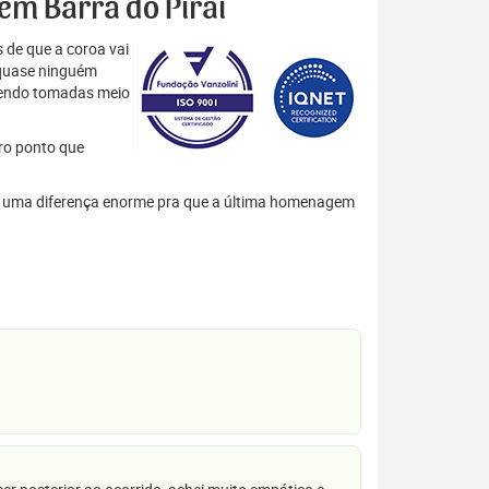
 em Barra do Piraí
 de que a coroa vai
 quase ninguém
 sendo tomadas meio
tro ponto que
azem uma diferença enorme pra que a última homenagem