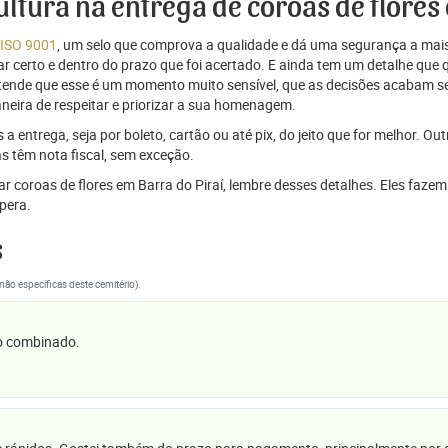
cultura na entrega de coroas de flores
 ISO 9001
, um selo que comprova a qualidade e dá uma segurança a mais
r certo e dentro do prazo que foi acertado. E ainda tem um detalhe que
ntende que esse é um momento muito sensível, que as decisões acabam
aneira de respeitar e priorizar a sua homenagem.
 entrega, seja por boleto, cartão ou até pix, do jeito que for melhor. Ou
s têm nota fiscal, sem exceção.
iar coroas de flores em Barra do Piraí, lembre desses detalhes. Eles f
pera.
s
(não específicas deste cemitério).
 o combinado.