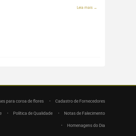
Leia mais →
ses para coroa de flores
Cadastro de Fornecedores
e
Política de Qualidade
Notas de Falecimento
Homenagens do Dia