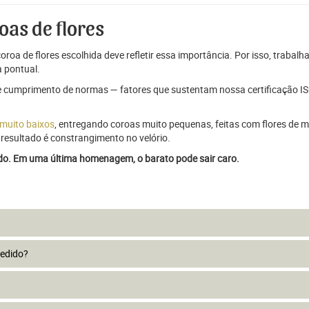
oas de flores
oroa de flores escolhida deve refletir essa importância. Por isso, trabal
 pontual.
e cumprimento de normas — fatores que sustentam nossa certificação ISO
 muito baixos
, entregando coroas muito pequenas, feitas com flores de má
resultado é constrangimento no velório.
ado. Em uma última homenagem, o barato pode sair caro.
pedido?