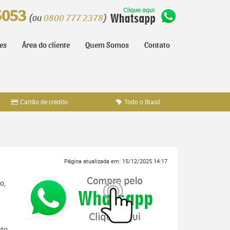
5053
(ou
0800 777 2378
)
tes
Área do cliente
Quem Somos
Contato
Cartão de crédito
Todo o Brasil
Página atualizada em: 15/12/2025 14:17
o,
nto