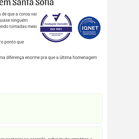
 em Santa Sofia
 de que a coroa vai
 quase ninguém
 sendo tomadas meio
tro ponto que
m uma diferença enorme pra que a última homenagem