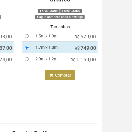
Faixa Grátis
Frete Grátis
Pague somente após a entrega
Tamanhos
98,00
1,5m x 1,0m
679,00
R$
37,00
1,7m x 1,0m
749,00
R$
74,00
2,0m x 1,2m
1.150,00
R$
Comprar