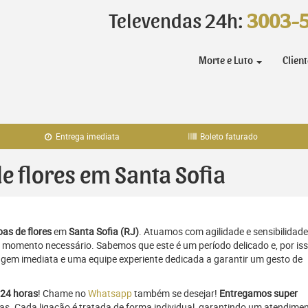
Televendas 24h:
3003-
Morte e Luto
Clien
Entrega imediata
Boleto faturado
de flores em Santa Sofia
as de flores
em
Santa Sofia (RJ)
. Atuamos com agilidade e sensibilidade
momento necessário. Sabemos que este é um período delicado e, por iss
gem imediata e uma equipe experiente dedicada a garantir um gesto de
24 horas
! Chame no
Whatsapp
também se desejar!
Entregamos super
ras. Cada ligação é tratada de forma individual, garantindo um atendime