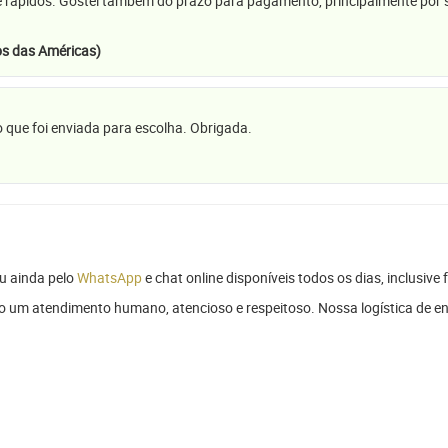
e rápidos. Gostei também do prazo para pagamento, principalmente por se
s das Américas)
 que foi enviada para escolha. Obrigada.
u ainda pelo
WhatsApp
e chat online disponíveis todos os dias, inclusive 
do um atendimento humano, atencioso e respeitoso. Nossa logística de en