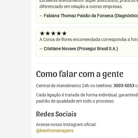
Excelente atendimento! Super atenciosos, práticos 
diferenciado em relação a outras empresas.
—
Fabiana Thomaz Paixão da Fonseca (Diagnóstico
★★★★★
A Coroa de flores encomendada correspondia a foto
—
Cristiane Novaes (Prosegur Brasil S.A.)
Como falar com a gente
Central de Atendimento 24h no telefone:
3003-5053
o
Cada ligação é tratada de forma individual, garantin
padrão de qualidade em todo o processo.
Redes Sociais
Acesse nosso Instagram oficial:
@besthomenagens