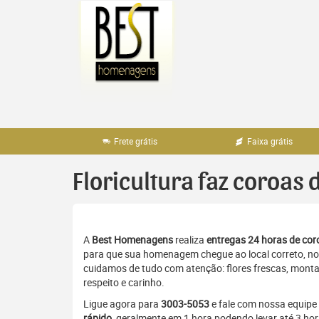
Pular
para
o
conteúdo
Frete grátis
Faixa grátis
Floricultura faz coroas 
A
Best Homenagens
realiza
entregas 24 horas de coro
para que sua homenagem chegue ao local correto, no 
cuidamos de tudo com atenção: flores frescas, monta
respeito e carinho.
Ligue agora para
3003-5053
e fale com nossa equipe
rápido
, geralmente em 1 hora podendo levar até 3 ho