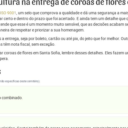
cultura na entrega de coroas de flores
 ISO 9001
, um selo que comprova a qualidade e dá uma segurança a mais
r certo e dentro do prazo que foi acertado. E ainda tem um detalhe que
ntende que esse é um momento muito sensível, que as decisões acabam
aneira de respeitar e priorizar a sua homenagem.
 entrega, seja por boleto, cartão ou até pix, do jeito que for melhor. Ou
s têm nota fiscal, sem exceção.
viar coroas de flores em Santa Sofia, lembre desses detalhes. Eles faze
pera.
s
(não específicas deste cemitério).
 o combinado.