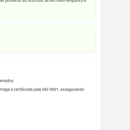
r posterior ao ocorrido, achei muito empático e
feriados.
trega é certificada pela ISO 9001, assegurando