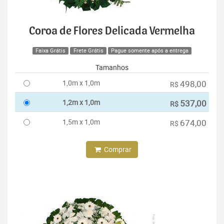
Coroa de Flores Delicada Vermelha
Faixa Grátis
Frete Grátis
Pague somente após a entrega
Tamanhos
1,0m x 1,0m
498,00
R$
1,2m x 1,0m
537,00
R$
1,5m x 1,0m
674,00
R$
Comprar