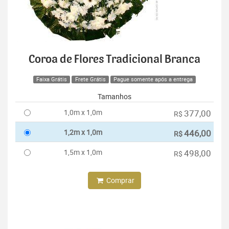
Coroa de Flores Tradicional Branca
Faixa Grátis
Frete Grátis
Pague somente após a entrega
Tamanhos
1,0m x 1,0m
377,00
R$
1,2m x 1,0m
446,00
R$
1,5m x 1,0m
498,00
R$
Comprar