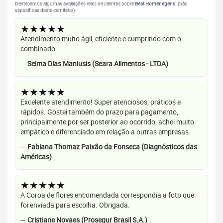
Destacamos algumas avaliações reais de clientes sobre
Best Homenagens
. (não
específicas deste cemitério).
★★★★★
Atendimento muito ágil, eficiente e cumprindo com o
combinado.
—
Selma Dias Maniusis (Seara Alimentos - LTDA)
★★★★★
Excelente atendimento! Super atenciosos, práticos e
rápidos. Gostei também do prazo para pagamento,
principalmente por ser posterior ao ocorrido, achei muito
empático e diferenciado em relação a outras empresas.
—
Fabiana Thomaz Paixão da Fonseca (Diagnósticos das
Américas)
★★★★★
A Coroa de flores encomendada correspondia a foto que
foi enviada para escolha. Obrigada.
—
Cristiane Novaes (Prosegur Brasil S.A.)