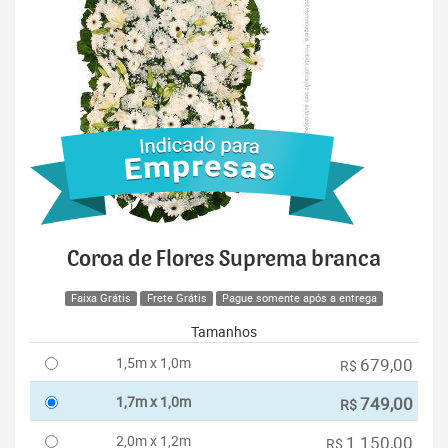
Coroa de Flores Suprema branca
Faixa Grátis
Frete Grátis
Pague somente após a entrega
Tamanhos
1,5m x 1,0m
679,00
R$
1,7m x 1,0m
749,00
R$
2,0m x 1,2m
1.150,00
R$