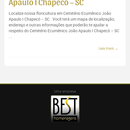
Apaulo I Chapecó – SC
Localize nossa floricultura em Cemitério Ecumênico João
Apaulo I Chapecó – SC . Você terá um mapa de localização,
endereço e outras informações que poderão te ajudar a
respeito do Cemitério Ecumênico João Apaulo I Chapecó – SC
...
Leia mais →
Uma empresa