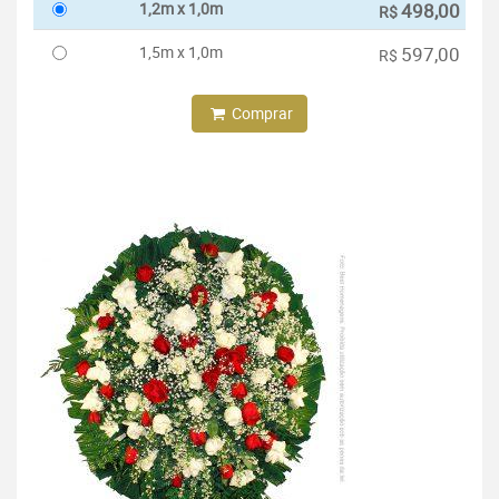
1,2m x 1,0m
498,00
R$
1,5m x 1,0m
597,00
R$
Comprar