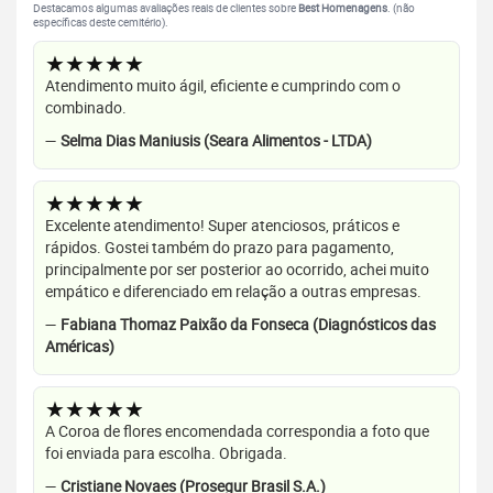
Destacamos algumas avaliações reais de clientes sobre
Best Homenagens
. (não
específicas deste cemitério).
★★★★★
Atendimento muito ágil, eficiente e cumprindo com o
combinado.
—
Selma Dias Maniusis (Seara Alimentos - LTDA)
★★★★★
Excelente atendimento! Super atenciosos, práticos e
rápidos. Gostei também do prazo para pagamento,
principalmente por ser posterior ao ocorrido, achei muito
empático e diferenciado em relação a outras empresas.
—
Fabiana Thomaz Paixão da Fonseca (Diagnósticos das
Américas)
★★★★★
A Coroa de flores encomendada correspondia a foto que
foi enviada para escolha. Obrigada.
—
Cristiane Novaes (Prosegur Brasil S.A.)