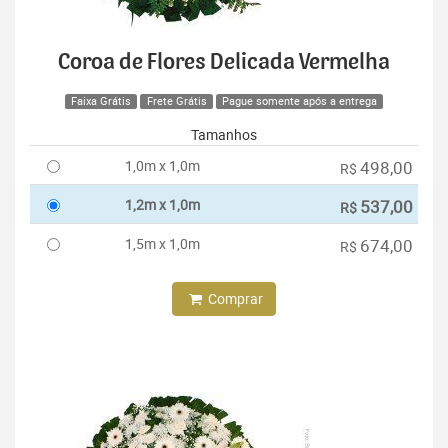
Coroa de Flores Delicada Vermelha
Faixa Grátis
Frete Grátis
Pague somente após a entrega
Tamanhos
1,0m x 1,0m
498,00
R$
1,2m x 1,0m
537,00
R$
1,5m x 1,0m
674,00
R$
Comprar