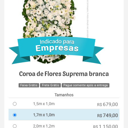
Coroa de Flores Suprema branca
Faixa Grátis
Frete Grátis
Pague somente após a entrega
Tamanhos
1,5m x 1,0m
679,00
R$
1,7m x 1,0m
749,00
R$
2,0m x 1,2m
1.150,00
R$