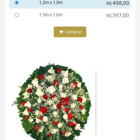
1,2m x 1,0m
498,00
R$
1,5m x 1,0m
597,00
R$
Comprar