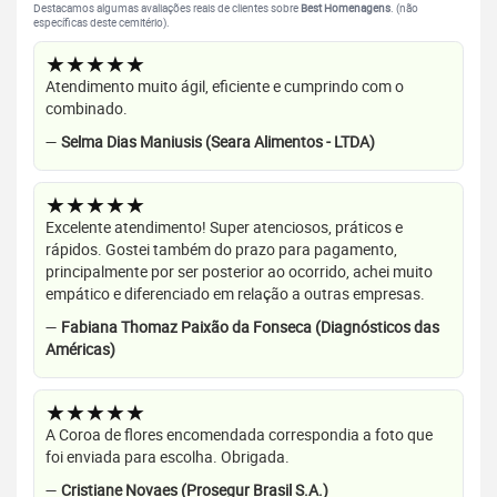
Destacamos algumas avaliações reais de clientes sobre
Best Homenagens
. (não
específicas deste cemitério).
★★★★★
Atendimento muito ágil, eficiente e cumprindo com o
combinado.
—
Selma Dias Maniusis (Seara Alimentos - LTDA)
★★★★★
Excelente atendimento! Super atenciosos, práticos e
rápidos. Gostei também do prazo para pagamento,
principalmente por ser posterior ao ocorrido, achei muito
empático e diferenciado em relação a outras empresas.
—
Fabiana Thomaz Paixão da Fonseca (Diagnósticos das
Américas)
★★★★★
A Coroa de flores encomendada correspondia a foto que
foi enviada para escolha. Obrigada.
—
Cristiane Novaes (Prosegur Brasil S.A.)