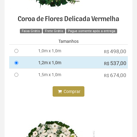
Coroa de Flores Delicada Vermelha
Faixa Grátis
Frete Grátis
Pague somente após a entrega
Tamanhos
1,0m x 1,0m
498,00
R$
1,2m x 1,0m
537,00
R$
1,5m x 1,0m
674,00
R$
Comprar