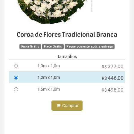
Coroa de Flores Tradicional Branca
Faixa Grátis
Frete Grátis
Pague somente após a entrega
Tamanhos
1,0m x 1,0m
377,00
R$
1,2m x 1,0m
446,00
R$
1,5m x 1,0m
498,00
R$
Comprar