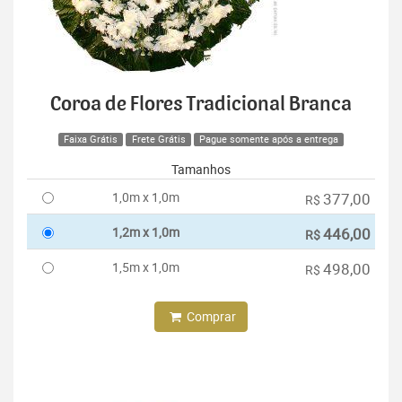
Coroa de Flores Tradicional Branca
Faixa Grátis
Frete Grátis
Pague somente após a entrega
Tamanhos
1,0m x 1,0m
377,00
R$
1,2m x 1,0m
446,00
R$
1,5m x 1,0m
498,00
R$
Comprar