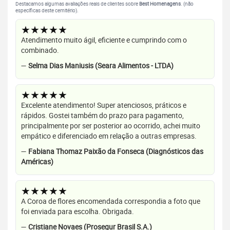
Destacamos algumas avaliações reais de clientes sobre
Best Homenagens
. (não
específicas deste cemitério).
★★★★★
Atendimento muito ágil, eficiente e cumprindo com o
combinado.
—
Selma Dias Maniusis (Seara Alimentos - LTDA)
★★★★★
Excelente atendimento! Super atenciosos, práticos e
rápidos. Gostei também do prazo para pagamento,
principalmente por ser posterior ao ocorrido, achei muito
empático e diferenciado em relação a outras empresas.
—
Fabiana Thomaz Paixão da Fonseca (Diagnósticos das
Américas)
★★★★★
A Coroa de flores encomendada correspondia a foto que
foi enviada para escolha. Obrigada.
—
Cristiane Novaes (Prosegur Brasil S.A.)