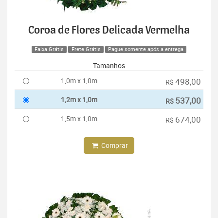
Coroa de Flores Delicada Vermelha
Faixa Grátis
Frete Grátis
Pague somente após a entrega
Tamanhos
1,0m x 1,0m
498,00
R$
1,2m x 1,0m
537,00
R$
1,5m x 1,0m
674,00
R$
Comprar