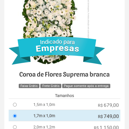
Coroa de Flores Suprema branca
Faixa Grátis
Frete Grátis
Pague somente após a entrega
Tamanhos
1,5m x 1,0m
679,00
R$
1,7m x 1,0m
749,00
R$
2,0m x 1,2m
1.150,00
R$