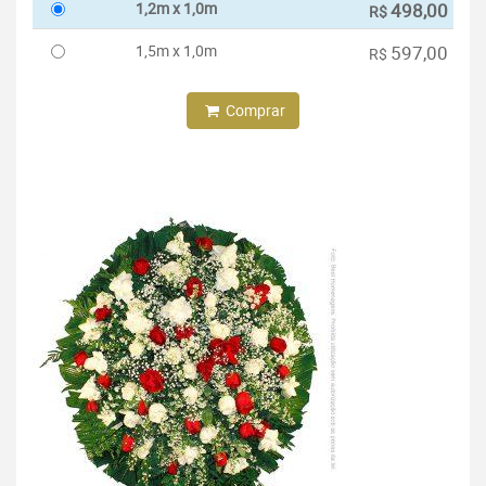
1,2m x 1,0m
498,00
R$
1,5m x 1,0m
597,00
R$
Comprar