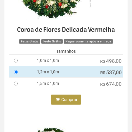
Coroa de Flores Delicada Vermelha
Faixa Grátis
Frete Grátis
Pague somente após a entrega
Tamanhos
1,0m x 1,0m
498,00
R$
1,2m x 1,0m
537,00
R$
1,5m x 1,0m
674,00
R$
Comprar