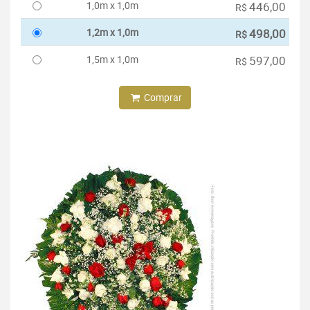
1,0m x 1,0m
446,00
R$
1,2m x 1,0m
498,00
R$
1,5m x 1,0m
597,00
R$
Comprar