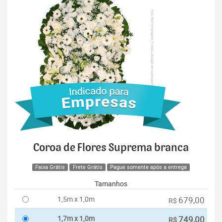
Coroa de Flores Suprema branca
Faixa Grátis
Frete Grátis
Pague somente após a entrega
Tamanhos
1,5m x 1,0m
679,00
R$
1,7m x 1,0m
749,00
R$