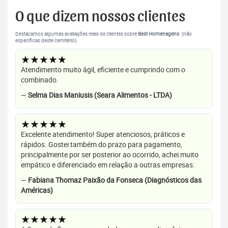
O que dizem nossos clientes
Destacamos algumas avaliações reais de clientes sobre
Best Homenagens
. (não
específicas deste cemitério).
★★★★★
Atendimento muito ágil, eficiente e cumprindo com o
combinado.
—
Selma Dias Maniusis (Seara Alimentos - LTDA)
★★★★★
Excelente atendimento! Super atenciosos, práticos e
rápidos. Gostei também do prazo para pagamento,
principalmente por ser posterior ao ocorrido, achei muito
empático e diferenciado em relação a outras empresas.
—
Fabiana Thomaz Paixão da Fonseca (Diagnósticos das
Américas)
★★★★★