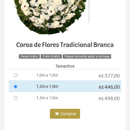
Coroa de Flores Tradicional Branca
Faixa Grátis
Frete Grátis
Pague somente após a entrega
Tamanhos
1,0m x 1,0m
377,00
R$
1,2m x 1,0m
446,00
R$
1,5m x 1,0m
498,00
R$
Comprar