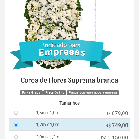
Coroa de Flores Suprema branca
Faixa Grátis
Frete Grátis
Pague somente após a entrega
Tamanhos
1,5m x 1,0m
679,00
R$
1,7m x 1,0m
749,00
R$
2,0m x 1,2m
1.150,00
R$