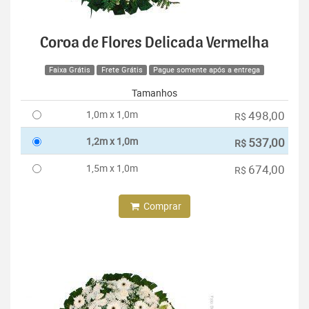
Coroa de Flores Delicada Vermelha
Faixa Grátis
Frete Grátis
Pague somente após a entrega
Tamanhos
1,0m x 1,0m
498,00
R$
1,2m x 1,0m
537,00
R$
1,5m x 1,0m
674,00
R$
Comprar