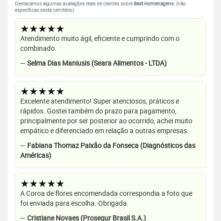
Destacamos algumas avaliações reais de clientes sobre
Best Homenagens
. (não
específicas deste cemitério).
★★★★★
Atendimento muito ágil, eficiente e cumprindo com o
combinado.
—
Selma Dias Maniusis (Seara Alimentos - LTDA)
★★★★★
Excelente atendimento! Super atenciosos, práticos e
rápidos. Gostei também do prazo para pagamento,
principalmente por ser posterior ao ocorrido, achei muito
empático e diferenciado em relação a outras empresas.
—
Fabiana Thomaz Paixão da Fonseca (Diagnósticos das
Américas)
★★★★★
A Coroa de flores encomendada correspondia a foto que
foi enviada para escolha. Obrigada.
—
Cristiane Novaes (Prosegur Brasil S.A.)