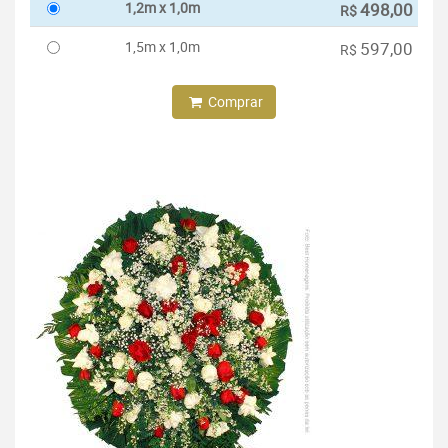
1,2m x 1,0m
498,00
R$
1,5m x 1,0m
597,00
R$
Comprar