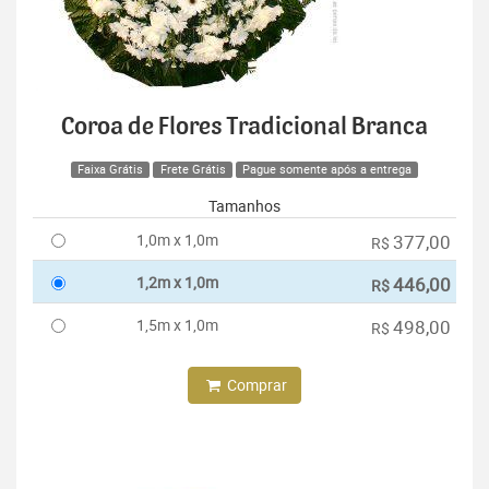
Coroa de Flores Tradicional Branca
Faixa Grátis
Frete Grátis
Pague somente após a entrega
Tamanhos
1,0m x 1,0m
377,00
R$
1,2m x 1,0m
446,00
R$
1,5m x 1,0m
498,00
R$
Comprar