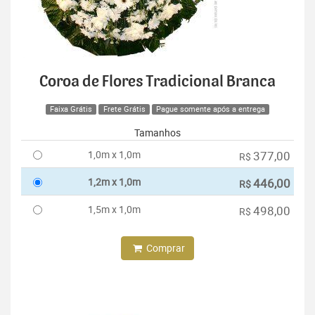
Coroa de Flores Tradicional Branca
Faixa Grátis
Frete Grátis
Pague somente após a entrega
Tamanhos
1,0m x 1,0m
377,00
R$
1,2m x 1,0m
446,00
R$
1,5m x 1,0m
498,00
R$
Comprar