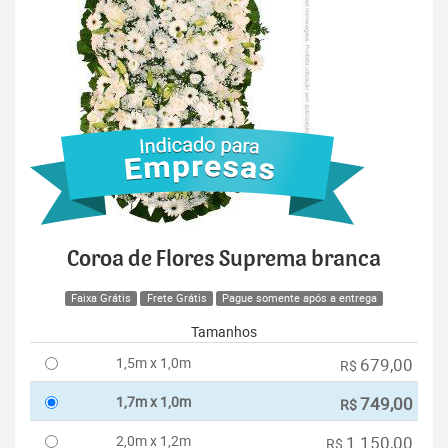
Coroa de Flores Suprema branca
Faixa Grátis
Frete Grátis
Pague somente após a entrega
Tamanhos
1,5m x 1,0m
679,00
R$
1,7m x 1,0m
749,00
R$
2,0m x 1,2m
1.150,00
R$