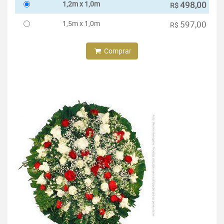
1,2m x 1,0m
498,00
R$
1,5m x 1,0m
597,00
R$
Comprar