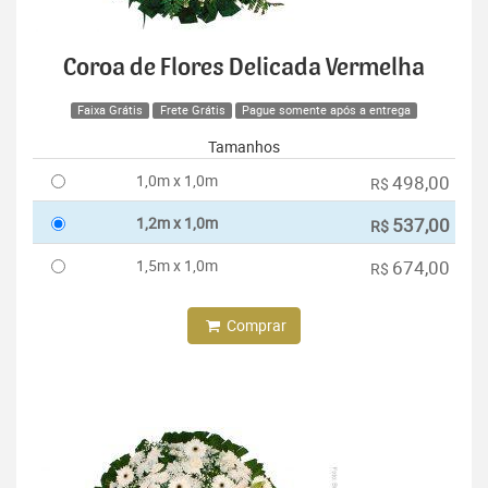
Coroa de Flores Delicada Vermelha
Faixa Grátis
Frete Grátis
Pague somente após a entrega
Tamanhos
1,0m x 1,0m
498,00
R$
1,2m x 1,0m
537,00
R$
1,5m x 1,0m
674,00
R$
Comprar