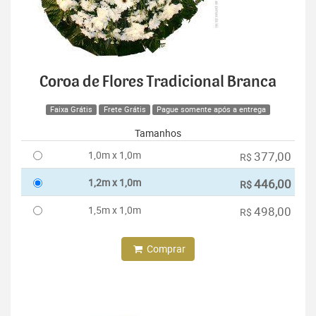
Coroa de Flores Tradicional Branca
Faixa Grátis
Frete Grátis
Pague somente após a entrega
Tamanhos
1,0m x 1,0m
377,00
R$
1,2m x 1,0m
446,00
R$
1,5m x 1,0m
498,00
R$
Comprar