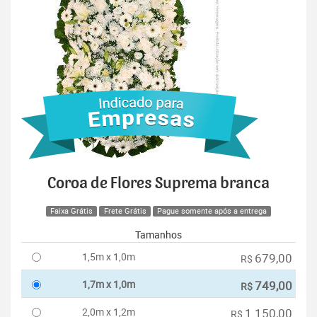
Coroa de Flores Suprema branca
Faixa Grátis
Frete Grátis
Pague somente após a entrega
Tamanhos
1,5m x 1,0m
679,00
R$
1,7m x 1,0m
749,00
R$
2,0m x 1,2m
1.150,00
R$