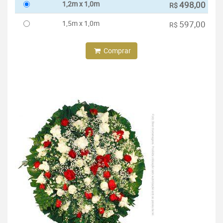
1,2m x 1,0m
498,00
R$
1,5m x 1,0m
597,00
R$
Comprar