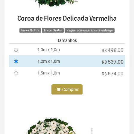
Coroa de Flores Delicada Vermelha
Faixa Grátis
Frete Grátis
Pague somente após a entrega
Tamanhos
1,0m x 1,0m
498,00
R$
1,2m x 1,0m
537,00
R$
1,5m x 1,0m
674,00
R$
Comprar