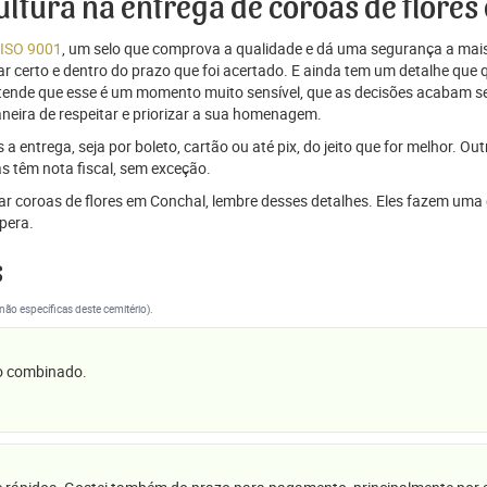
cultura na entrega de coroas de flore
 ISO 9001
, um selo que comprova a qualidade e dá uma segurança a mais
r certo e dentro do prazo que foi acertado. E ainda tem um detalhe que
ntende que esse é um momento muito sensível, que as decisões acabam
aneira de respeitar e priorizar a sua homenagem.
 entrega, seja por boleto, cartão ou até pix, do jeito que for melhor. Ou
s têm nota fiscal, sem exceção.
viar coroas de flores em Conchal, lembre desses detalhes. Eles fazem u
pera.
s
(não específicas deste cemitério).
 o combinado.