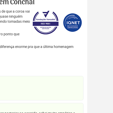
s em Conchal
 de que a coroa vai
 quase ninguém
 sendo tomadas meio
tro ponto que
ma diferença enorme pra que a última homenagem