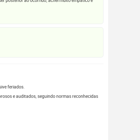
r posterior ao ocorrido, achei muito empático e
sive feriados.
gorosos e auditados, seguindo normas reconhecidas