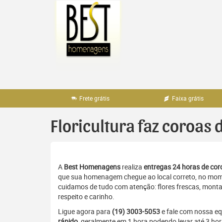
Pular
para
o
conteúdo
Frete grátis
Faixa grátis
Floricultura faz coroas 
A
Best Homenagens
realiza
entregas 24 horas de coro
que sua homenagem chegue ao local correto, no momen
cuidamos de tudo com atenção: flores frescas, monta
respeito e carinho.
Ligue agora para
(19) 3003-5053
e fale com nossa e
rápido
, geralmente em 1 hora podendo levar até 3 hor