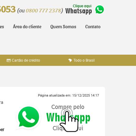
5053
(ou
0800 777 2378
)
tes
Área do cliente
Quem Somos
Contato
Cartão de crédito
Todo o Brasil
Página atualizada em: 15/12/2025 14:17
ra
er