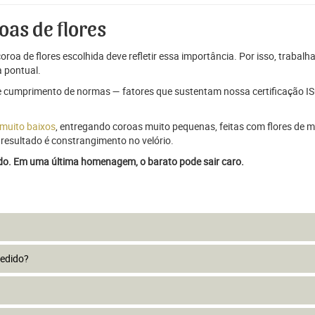
oas de flores
oroa de flores escolhida deve refletir essa importância. Por isso, trabal
 pontual.
e cumprimento de normas — fatores que sustentam nossa certificação ISO
 muito baixos
, entregando coroas muito pequenas, feitas com flores de má
resultado é constrangimento no velório.
ado. Em uma última homenagem, o barato pode sair caro.
pedido?