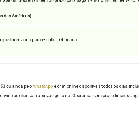
e rápidos. Gostei também do prazo para pagamento, principalmente por se
s das Américas)
 que foi enviada para escolha. Obrigada.
053
ou ainda pelo
WhatsApp
e chat online disponíveis todos os dias, inclu
a ouvir e auxiliar com atenção genuína. Operamos com procedimentos ri