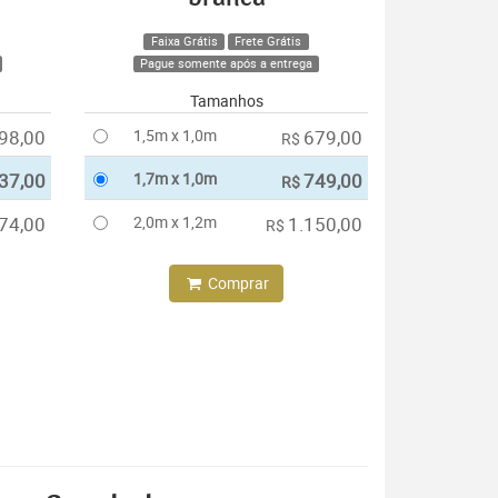
Faixa Grátis
Frete Grátis
Pague somente após a entrega
Tamanhos
98,00
1,5m x 1,0m
679,00
R$
37,00
1,7m x 1,0m
749,00
R$
74,00
2,0m x 1,2m
1.150,00
R$
Comprar