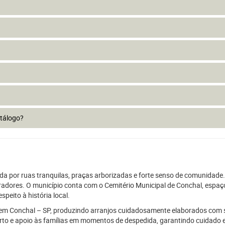
atálogo?
a por ruas tranquilas, praças arborizadas e forte senso de comunidade. A
radores. O município conta com o Cemitério Municipal de Conchal, espa
peito à história local.
es em Conchal – SP, produzindo arranjos cuidadosamente elaborados com 
 e apoio às famílias em momentos de despedida, garantindo cuidado e r