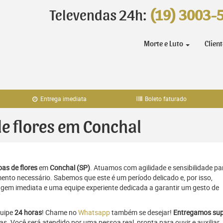
Televendas 24h:
(19) 3003-
Morte e Luto
Clien
Entrega imediata
Boleto faturado
de flores em Conchal
as de flores
em
Conchal (SP)
. Atuamos com agilidade e sensibilidade pa
to necessário. Sabemos que este é um período delicado e, por isso,
gem imediata e uma equipe experiente dedicada a garantir um gesto de
quipe
24 horas
! Chame no
Whatsapp
também se desejar!
Entregamos sup
as. Você será atendido por uma pessoa real, pronta para ouvir e auxiliar