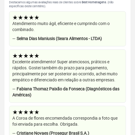
Destacamos algumas avaliações reais de clientes sobre
Best Homenagens
. (não
específicas deste cemitério).
★★★★★
Atendimento muito ágil, eficiente e cumprindo com o
combinado.
—
Selma Dias Maniusis (Seara Alimentos - LTDA)
★★★★★
Excelente atendimento! Super atenciosos, práticos e
rápidos. Gostei também do prazo para pagamento,
principalmente por ser posterior ao ocorrido, achei muito
empático e diferenciado em relação a outras empresas.
—
Fabiana Thomaz Paixão da Fonseca (Diagnósticos das
Américas)
★★★★★
A Coroa de flores encomendada correspondia a foto que
foi enviada para escolha. Obrigada.
—
Cristiane Novaes (Prosegur Brasil S.A.)