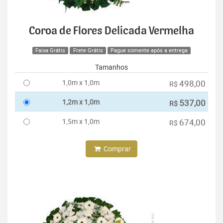
Coroa de Flores Delicada Vermelha
Faixa Grátis
Frete Grátis
Pague somente após a entrega
Tamanhos
1,0m x 1,0m
498,00
R$
1,2m x 1,0m
537,00
R$
1,5m x 1,0m
674,00
R$
Comprar