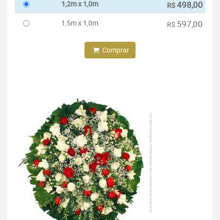
1,2m x 1,0m
498,00
R$
1,5m x 1,0m
597,00
R$
Comprar