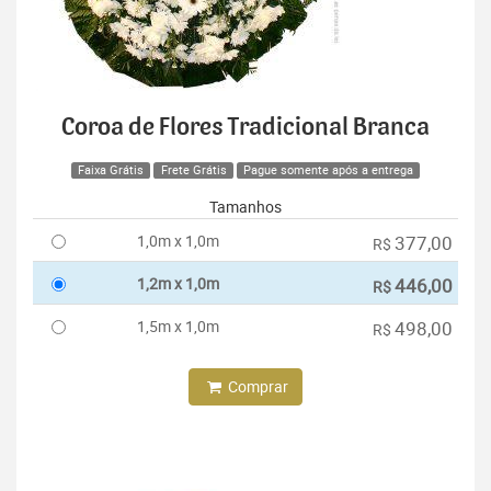
Coroa de Flores Tradicional Branca
Faixa Grátis
Frete Grátis
Pague somente após a entrega
Tamanhos
1,0m x 1,0m
377,00
R$
1,2m x 1,0m
446,00
R$
1,5m x 1,0m
498,00
R$
Comprar