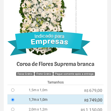
Coroa de Flores Suprema branca
Faixa Grátis
Frete Grátis
Pague somente após a entrega
Tamanhos
1,5m x 1,0m
679,00
R$
1,7m x 1,0m
749,00
R$
2,0m x 1,2m
1.150,00
R$